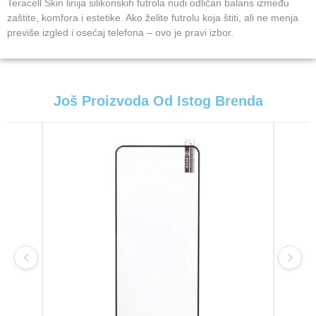
Teracell Skin linija silikonskih futrola nudi odličan balans između
zaštite, komfora i estetike. Ako želite futrolu koja štiti, ali ne menja
previše izgled i osećaj telefona – ovo je pravi izbor.
Još Proizvoda Od Istog Brenda