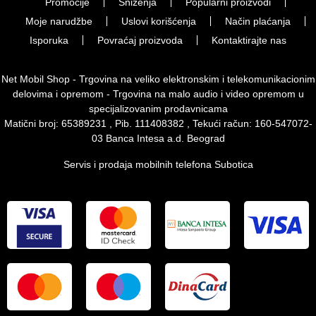
Promocije
Sniženja
Popularni proizvodi
Moje narudžbe
Uslovi korišćenja
Način plaćanja
Isporuka
Povraćaj proizvoda
Kontaktirajte nas
Net Mobil Shop - Trgovina na veliko elektronskim i telekomunikacionim
delovima i opremom - Trgovina na malo audio i video opremom u
specijalizovanim prodavnicama
Matični broj: 65389231 , Pib. 111408382 , Tekući račun: 160-547072-
03 Banca Intesa a.d. Beograd
Servis i prodaja mobilnih telefona Subotica