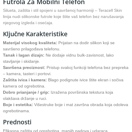
Futrola Za Mobilni Telefon
Silueta, zaštita i stil spojeni u savršenoj harmoniji – Teracell Skin
linija nudi silikonske futrole koje štite vaš telefon bez narušavanja
njegovog izgleda i osećaja.
Ključne Karakteristike
Materijal visokog kvaliteta:
Prijatan na dodir silikon koji se
savršeno prilagođava telefonu.
Tanak i lagan dizajn:
Ne dodaje vidnu bulk-zavisnost, lako
stavljanje i skidanje.
Savršena preciznost:
Pristup svakoj funkciji telefona bez prepreka
– kamera, tasteri i portovi.
Zaštita ivica i kamera:
Blago podignute ivice štite ekran i sočiva
kamera od ogrebotina.
Dobro prianjanje / grip:
Izražena površinska tekstura koja
olakšava držanje u ruci.
Boje i estetika:
Višestruke boje i mat završna obrada koja odoleva
ogrebotinama.
Prednosti
Efikasna zaštita od ogrebotina, manjih padova i udaraca.