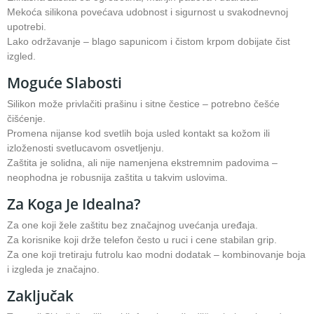
Mekoća silikona povećava udobnost i sigurnost u svakodnevnoj
upotrebi.
Lako održavanje – blago sapunicom i čistom krpom dobijate čist
izgled.
Moguće Slabosti
Silikon može privlačiti prašinu i sitne čestice – potrebno češće
čišćenje.
Promena nijanse kod svetlih boja usled kontakt sa kožom ili
izloženosti svetlucavom osvetljenju.
Zaštita je solidna, ali nije namenjena ekstremnim padovima –
neophodna je robusnija zaštita u takvim uslovima.
Za Koga Je Idealna?
Za one koji žele zaštitu bez značajnog uvećanja uređaja.
Za korisnike koji drže telefon često u ruci i cene stabilan grip.
Za one koji tretiraju futrolu kao modni dodatak – kombinovanje boja
i izgleda je značajno.
Zaključak