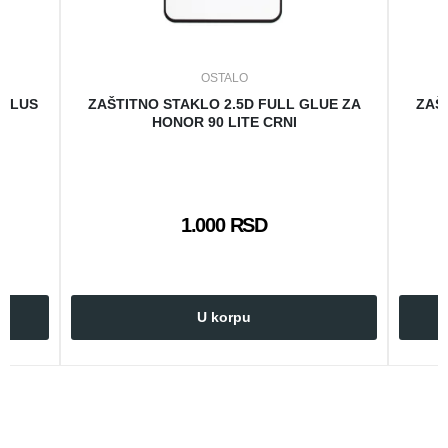
OSTALO
 PLUS
ZAŠTITNO STAKLO 2.5D FULL GLUE ZA
ZAŠ
HONOR 90 LITE CRNI
1.000 RSD
U korpu