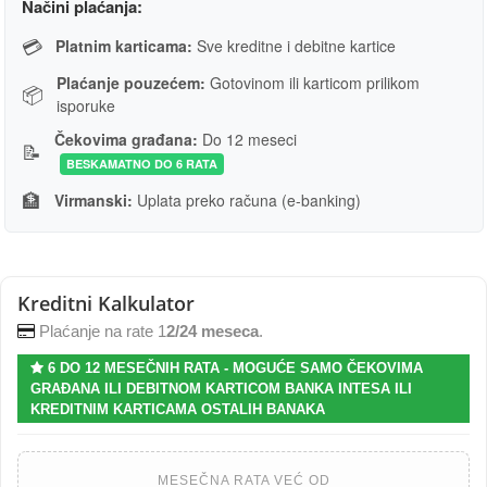
Načini plaćanja:
💳
Platnim karticama:
Sve kreditne i debitne kartice
Plaćanje pouzećem:
Gotovinom ili karticom prilikom
📦
isporuke
Čekovima građana:
Do 12 meseci
📝
BESKAMATNO DO 6 RATA
🏦
Virmanski:
Uplata preko računa (e-banking)
Kreditni Kalkulator
Plaćanje na rate 1
2/24 meseca
.
6 DO 12 MESEČNIH RATA - MOGUĆE SAMO ČEKOVIMA
GRAĐANA ILI DEBITNOM KARTICOM BANKA INTESA ILI
KREDITNIM KARTICAMA OSTALIH BANAKA
MESEČNA RATA VEĆ OD