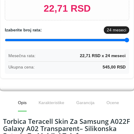
22,71 RSD
Izaberite broj rata:
24
meseci
Mesečna rata:
22,71 RSD x 24 meseci
Ukupna cena:
545,00 RSD
Opis
Karakteristike
Garancija
Ocene
Torbica Teracell Skin Za Samsung A022F
Galaxy A02 Transparent– Silikonska