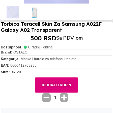
Torbica Teracell Skin Za Samsung A022F
Galaxy A02 Transparent
500 RSD
Sa PDV-om
Dostupnost:
U radnji i online
Brand
OSTALO
Kategorija
Maske i futrole za telefone i tablete
EAN
8600412763238
Šifra
96120
DODAJ U KORPU