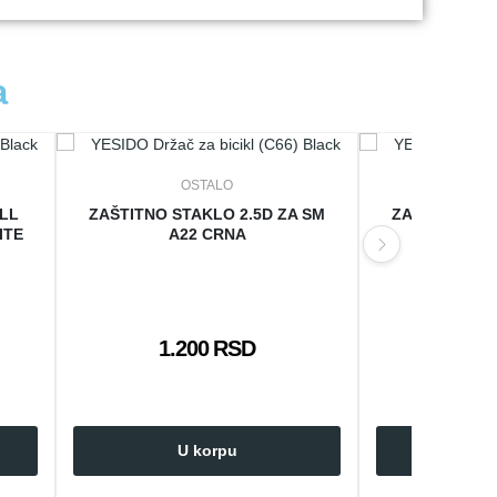
a
OSTALO
O
ULL
ZAŠTITNO STAKLO 2.5D ZA SM
ZAŠTITNO ST
ITE
A22 CRNA
A3
1.200 RSD
1.2
U korpu
U 