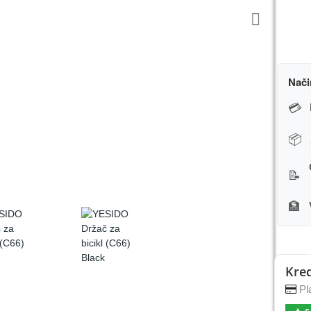
Nači
💳
📦
📝
🏦
Kred
Pla