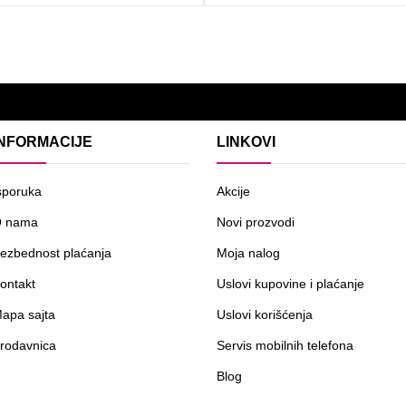
INFORMACIJE
LINKOVI
sporuka
Akcije
 nama
Novi prozvodi
ezbednost plaćanja
Moja nalog
ontakt
Uslovi kupovine i plaćanje
apa sajta
Uslovi korišćenja
rodavnica
Servis mobilnih telefona
Blog