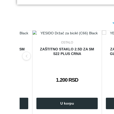
LO
OSTALO
O 2.5D ZA SM
ZAŠTITNO STAKLO 2.5D ZA SM
Z
RNA
S22 PLUS CRNA
GL
 RSD
1.200 RSD
rpu
U korpu