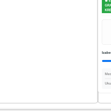
6
GRA
KRE
Izabe
Mes
Uku