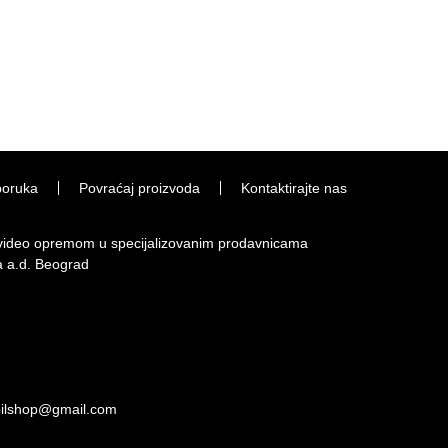
poruka
Povraćaj proizvoda
Kontaktirajte nas
i video opremom u specijalizovanim prodavnicama
a a.d. Beograd
bilshop@gmail.com