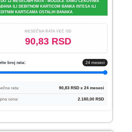
 DO 12 MESEČNIH RATA - MOGUĆE SAMO ČEKOVIMA
ĐANA ILI DEBITNOM KARTICOM BANKA INTESA ILI
DITNIM KARTICAMA OSTALIH BANAKA
MESEČNA RATA VEĆ OD
90,83 RSD
rite broj rata:
24
meseci
ečna rata:
90,83 RSD x 24 meseci
pna cena:
2.180,00 RSD