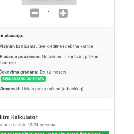
ni plaćanja:
Platnim karticama:
Sve kreditne i debitne kartice
Plaćanje pouzećem:
Gotovinom ili karticom prilikom
isporuke
Čekovima građana:
Do 12 meseci
BESKAMATNO DO 6 RATA
Virmanski:
Uplata preko računa (e-banking)
itni Kalkulator
ćanje na rate 1
2/24 meseca
.