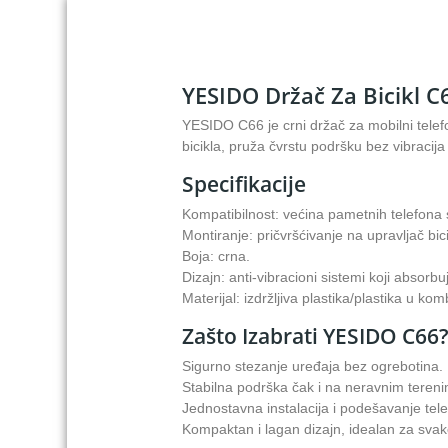
YESIDO Držač Za Bicikl C
YESIDO C66 je crni držač za mobilni telef
bicikla, pruža čvrstu podršku bez vibracij
Specifikacije
Kompatibilnost: većina pametnih telefona 
Montiranje: pričvršćivanje na upravljač bici
Boja: crna.
Dizajn: anti-vibracioni sistemi koji absor
Materijal: izdržljiva plastika/plastika u k
Zašto Izabrati YESIDO C66
Sigurno stezanje uređaja bez ogrebotina.
Stabilna podrška čak i na neravnim teren
Jednostavna instalacija i podešavanje te
Kompaktan i lagan dizajn, idealan za svak