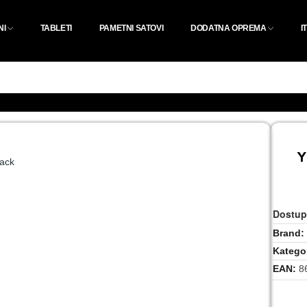
NI
TABLETI
PAMETNI SATOVI
DODATNA OPREMA
I
Y
Dostup
Brand
Kategor
EAN
8