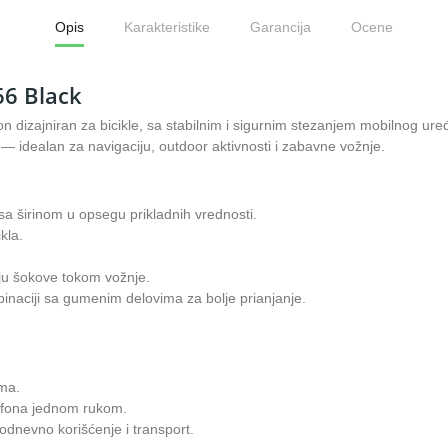
Opis
Karakteristike
Garancija
Ocene
66 Black
on dizajniran za bicikle, sa stabilnim i sigurnim stezanjem mobilnog ur
a — idealan za navigaciju, outdoor aktivnosti i zabavne vožnje.
sa širinom u opsegu prikladnih vrednosti.
kla.
buju šokove tokom vožnje.
ombinaciji sa gumenim delovima za bolje prianjanje.
?
ima.
lefona jednom rukom.
odnevno korišćenje i transport.