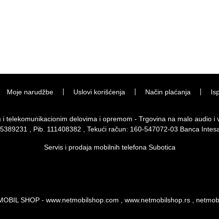
Moje narudžbe
Uslovi korišćenja
Način plaćanja
Is
im i telekomunikacionim delovima i opremom - Trgovina na malo audio 
 65389231 , Pib. 111408382 , Tekući račun: 160-547072-03 Banca Intes
Servis i prodaja mobilnih telefona Subotica
MOBIL SHOP - www.netmobilshop.com , www.netmobilshop.rs , netmo