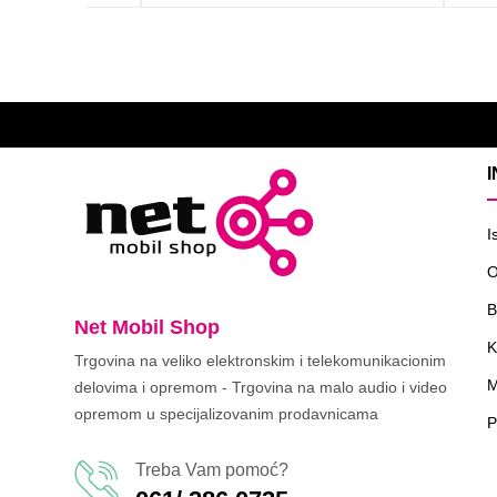
I
O
B
Net Mobil Shop
K
Trgovina na veliko elektronskim i telekomunikacionim
M
delovima i opremom - Trgovina na malo audio i video
opremom u specijalizovanim prodavnicama
P
Treba Vam pomoć?