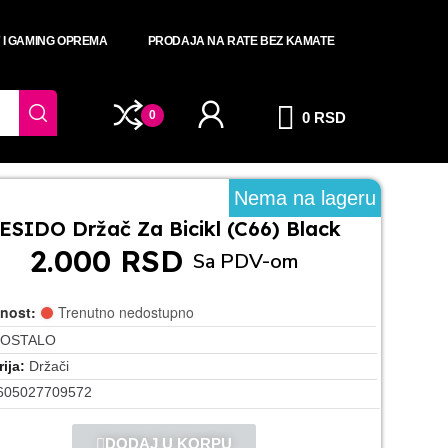
T I GAMING OPREMA
PRODAJA NA RATE BEZ KAMATE
0
0 RSD
Nema na lageru
ESIDO Držač Za Bicikl (C66) Black
2.000 RSD
Sa PDV-om
nost:
Trenutno nedostupno
OSTALO
ija
Držači
605027709572
DODAJ U KORPU