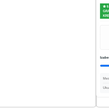
6
GRA
KRE
Izabe
Mes
Uku