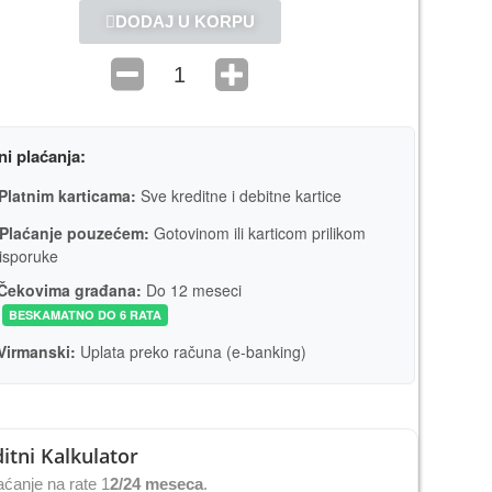
DODAJ U KORPU
ni plaćanja:
Platnim karticama:
Sve kreditne i debitne kartice
Plaćanje pouzećem:
Gotovinom ili karticom prilikom
isporuke
Čekovima građana:
Do 12 meseci
BESKAMATNO DO 6 RATA
Virmanski:
Uplata preko računa (e-banking)
itni Kalkulator
ćanje na rate 1
2/24 meseca
.