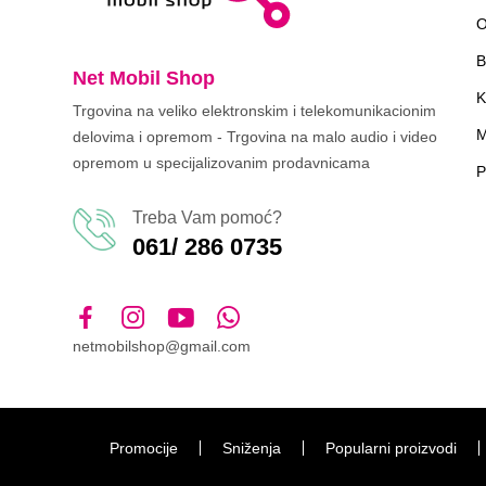
O
B
Net Mobil Shop
K
Trgovina na veliko elektronskim i telekomunikacionim
M
delovima i opremom - Trgovina na malo audio i video
opremom u specijalizovanim prodavnicama
P
Treba Vam pomoć?
061/ 286 0735
netmobilshop@gmail.com
Promocije
Sniženja
Popularni proizvodi