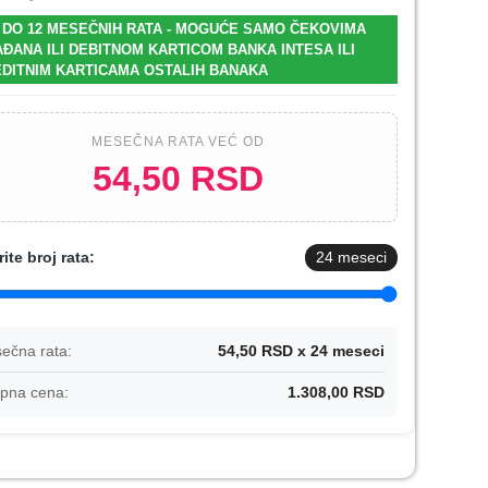
 DO 12 MESEČNIH RATA - MOGUĆE SAMO ČEKOVIMA
ĐANA ILI DEBITNOM KARTICOM BANKA INTESA ILI
DITNIM KARTICAMA OSTALIH BANAKA
MESEČNA RATA VEĆ OD
54,50 RSD
rite broj rata:
24
meseci
ečna rata:
54,50 RSD x 24 meseci
pna cena:
1.308,00 RSD