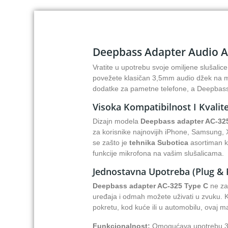
Deepbass Adapter Audio AC
Vratite u upotrebu svoje omiljene slušalic
povežete klasičan 3,5mm audio džek na 
dodatke za pametne telefone, a Deepbass 
Visoka Kompatibilnost I Kvali
Dizajn modela
Deepbass adapter AC-32
za korisnike najnovijih iPhone, Samsung, Xi
se zašto je
tehnika Subotica
asortiman k
funkcije mikrofona na vašim slušalicama.
Jednostavna Upotreba (Plug & 
Deepbass adapter AC-325 Type C
ne zah
uređaja i odmah možete uživati u zvuku. K
pokretu, kod kuće ili u automobilu, ovaj 
Funkcionalnost:
Omogućava upotrebu 3,