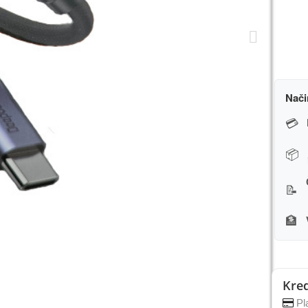
Nači
💳
📦
📝
🏦
Kred
Pla