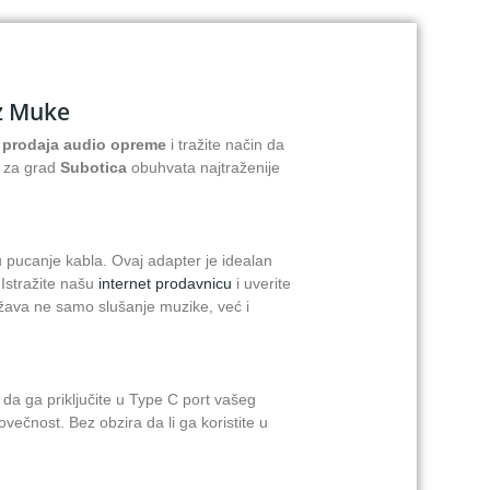
ez Muke
a
prodaja audio opreme
i tražite način da
 za grad
Subotica
obuhvata najtraženije
u pucanje kabla. Ovaj adapter je idealan
 Istražite našu
internet prodavnicu
i uverite
žava ne samo slušanje muzike, već i
 da ga priključite u Type C port vašeg
ovečnost. Bez obzira da li ga koristite u