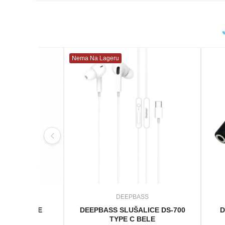
Nema Na Lageru
ASS
DEEPBASS
LILA DEČIJE
DEEPBASS SLUŠALICE DS-700
D
SLUŠALICE
TYPE C BELE