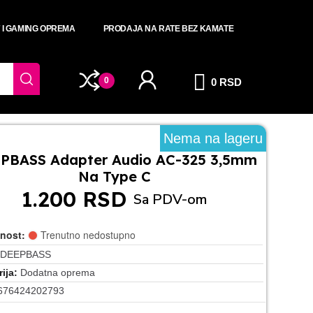
T I GAMING OPREMA
PRODAJA NA RATE BEZ KAMATE
0
0 RSD
Nema na lageru
PBASS Adapter Audio AC-325 3,5mm
Na Type C
1.200 RSD
Sa PDV-om
nost:
Trenutno nedostupno
DEEPBASS
ija
Dodatna oprema
676424202793