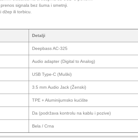
n prenos signala bez šuma i smetnji.
 džep ili torbicu.
Detalji
Deepbass AC-325
Audio adapter (Digital to Analog)
USB Type-C (Muški)
3.5 mm Audio Jack (Ženski)
TPE + Aluminijumsko kućište
Da (podržava kontrolu na kablu i pozive)
Bela / Crna