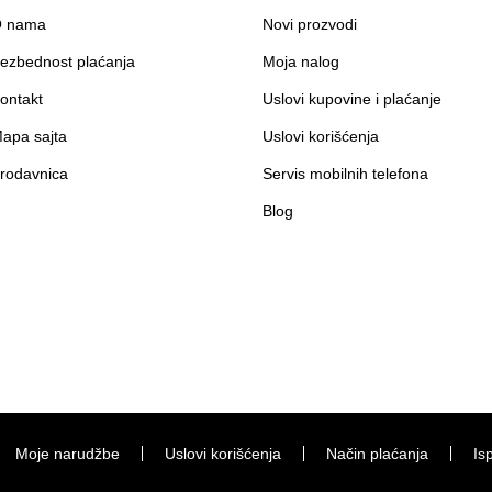
 nama
Novi prozvodi
ezbednost plaćanja
Moja nalog
ontakt
Uslovi kupovine i plaćanje
apa sajta
Uslovi korišćenja
rodavnica
Servis mobilnih telefona
Blog
Moje narudžbe
Uslovi korišćenja
Način plaćanja
Is