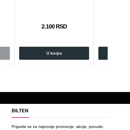
2.100 RSD
2.6
U korpu
U 
BILTEN
Prijavite se za najnovije promocije, akcije, ponude.