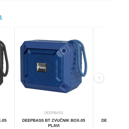
a
DEEPBASS
DE
-05
DEEPBASS BT ZVUČNIK BOX-05
DEEPBASS R6
PLAVI
SLU