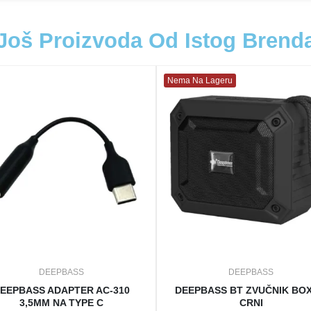
Još Proizvoda Od Istog Brend
Nema Na Lageru
DEEPBASS
DEEPBASS
EEPBASS ADAPTER AC-310
DEEPBASS BT ZVUČNIK BOX
3,5MM NA TYPE C
CRNI