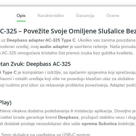
Opis
Karakteristike
Garancija
Ocene
-325 – Povežite Svoje Omiljene Slušalice B
e uz
Deepbass adapter AC-325 Type C
. Ukoliko vas zanima pouzdan
moderan uređaj, ovaj
audio adapter
je savršeno rešenje. Naša ponuda
AC-325 omogućava kristalno čist prenos zvuka bez gubitka kvaliteta.
tetan Zvuk: Deepbass AC-325
5 Type C
je kompaktan i izdržljiv, sa ojačanim spojevima koji sprečavaj
aomi i ostalih uređaja koji više ne poseduju klasičan ulaz za slušalice.
oji nudimo prvi izbor za rešavanje problema povezivanja. Adapter podr
Play)
teva nikakva dodatna podešavanja ili instalaciju aplikacija. Dovoljno je
valitet izrade garantuje brend
Deepbass
, pružajući stabilnu vezu i dug
mali dodatak postaje nezaobilazan deo vaše
oprema Subotica
kolekcije.
5mm slušalica na uređajima sa USB-C portom.