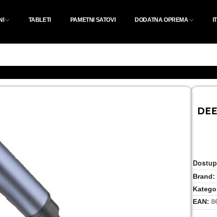
NI
TABLETI
PAMETNI SATOVI
DODATNA OPREMA
I
DEE
Dostup
Brand
Kategor
EAN
8