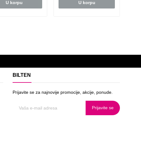
U korpu
U korpu
BILTEN
Prijavite se za najnovije promocije, akcije, ponude.
Prijavite se