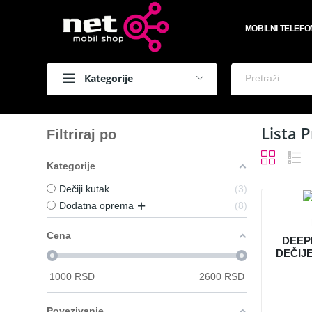
MOBILNI TELEFO
Kategorije
Lista 
Filtriraj po
Kategorije
Dečiji kutak
3
Dodatna oprema
8
Cena
DEEP
DEČIJ
1000
RSD
2600
RSD
Povezivanje