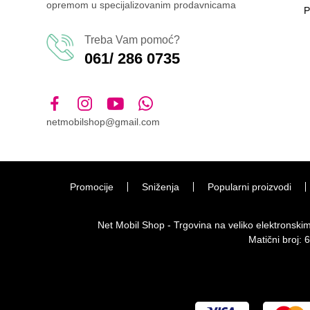
opremom u specijalizovanim prodavnicama
P
Treba Vam pomoć?
061/ 286 0735
netmobilshop@gmail.com
Promocije
Sniženja
Popularni proizvodi
Net Mobil Shop - Trgovina na veliko elektronsk
Matični broj: