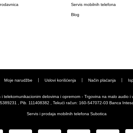
rodavnica
Servis mobilnih telefona
Blog
Moje narudžbe
Uslovi korišćenja
Način plaćanja
Is
im i telekomunikacionim delovima i opremom - Trgovina na malo audio 
 65389231 , Pib. 111408382 , Tekući račun: 160-547072-03 Banca Intes
Servis i prodaja mobilnih telefona Subotica