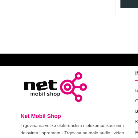
I
O
B
Net Mobil Shop
K
Trgovina na veliko elektronskim i telekomunikacionim
M
delovima i opremom - Trgovina na malo audio i video