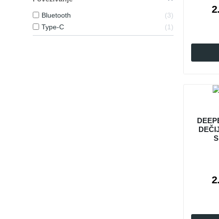
2
Bluetooth
3
Type-C
1
DEEP
DEČI
S
2