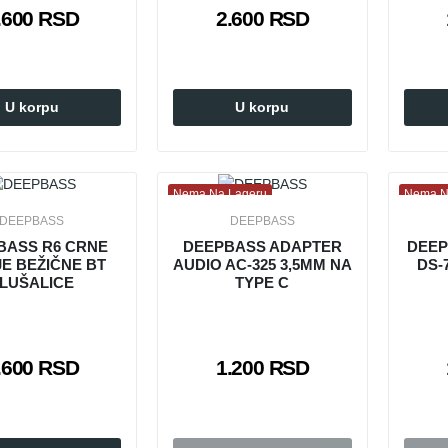
.600 RSD
2.600 RSD
U korpu
U korpu
Nema Na Lageru
Nema N
DEEPBASS
DEEPBASS
BASS R6 CRNE
DEEPBASS ADAPTER
DEEP
JE BEŽIČNE BT
AUDIO AC-325 3,5MM NA
DS-
LUŠALICE
TYPE C
.600 RSD
1.200 RSD