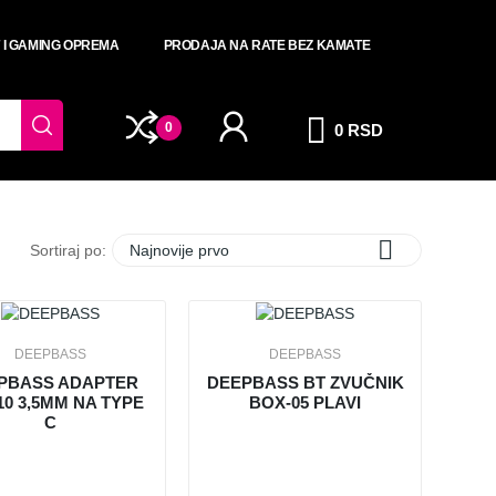
T I GAMING OPREMA
PRODAJA NA RATE BEZ KAMATE
0
0 RSD

Sortiraj po:
Najnovije prvo
DEEPBASS
DEEPBASS
PBASS ADAPTER
DEEPBASS BT ZVUČNIK
10 3,5MM NA TYPE
BOX-05 PLAVI
C