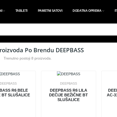
NI
TABLETI
PAMETNI SATOVI
DODATNA OPREMA
I
Proizvoda Po Brendu DEEPBASS
Trenutno postoji 8 proizvoda.
DEEPBASS
DEEPBASS
BASS R6 BELE
DEEPBASS R6 LILA
DEE
E BT SLUŠALICE
DEČIJE BEŽIČNE BT
AC-3
SLUŠALICE