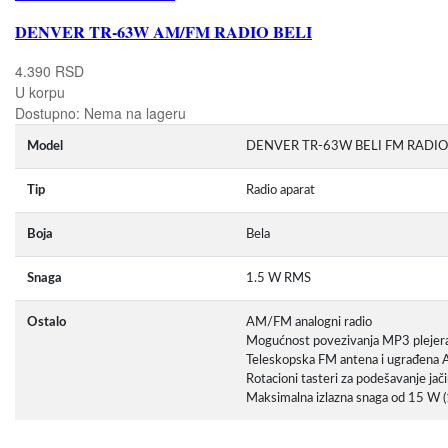
DENVER TR-63W AM/FM RADIO BELI
4.390 RSD
U korpu
Dostupno:
Nema na lageru
Model
DENVER TR-63W BELI FM RADIO
Tip
Radio aparat
Boja
Bela
Snaga
1.5 W RMS
Ostalo
AM/FM analogni radio
Mogućnost povezivanja MP3 plejer
Teleskopska FM antena i ugrađena
Rotacioni tasteri za podešavanje jači
Maksimalna izlazna snaga od 15 W 