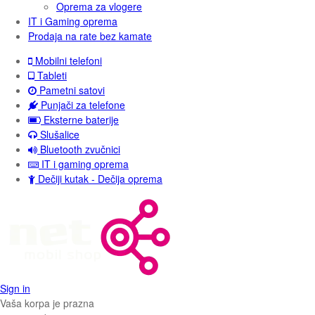
Oprema za vlogere
IT i Gaming oprema
Prodaja na rate bez kamate
Mobilni telefoni
Tableti
Pametni satovi
Punjači za telefone
Eksterne baterije
Slušalice
Bluetooth zvučnici
IT i gaming oprema
Dečiji kutak - Dečija oprema
Sign in
Vaša korpa je prazna