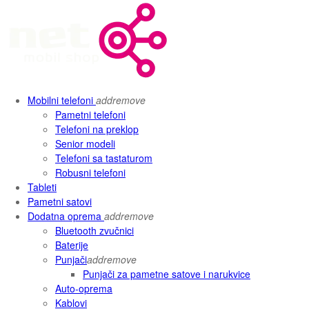
Mobilni telefoni
add
remove
Pametni telefoni
Telefoni na preklop
Senior modeli
Telefoni sa tastaturom
Robusni telefoni
Tableti
Pametni satovi
Dodatna oprema
add
remove
Bluetooth zvučnici
Baterije
Punjači
add
remove
Punjači za pametne satove i narukvice
Auto-oprema
Kablovi