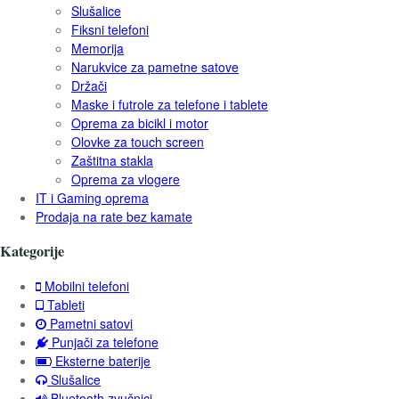
Slušalice
Fiksni telefoni
Memorija
Narukvice za pametne satove
Držači
Maske i futrole za telefone i tablete
Oprema za bicikl i motor
Olovke za touch screen
Zaštitna stakla
Oprema za vlogere
IT i Gaming oprema
Prodaja na rate bez kamate
Kategorije
Mobilni telefoni
Tableti
Pametni satovi
Punjači za telefone
Eksterne baterije
Slušalice
Bluetooth zvučnici