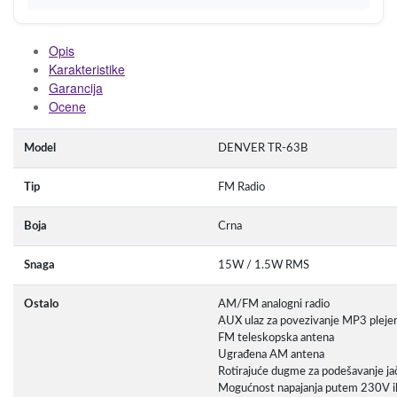
Opis
Karakteristike
Garancija
Ocene
Model
DENVER TR-63B
Tip
FM Radio
Boja
Crna
Snaga
15W / 1.5W RMS
Ostalo
AM/FM analogni radio
AUX ulaz za povezivanje MP3 pleje
FM teleskopska antena
Ugrađena AM antena
Rotirajuće dugme za podešavanje jač
Mogućnost napajanja putem 230V ili 