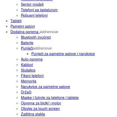
Senior modeli
Telefoni sa tastaturom
Robusni telefoni
Tableti
Pametni satovi
Dodatna oprema
add
remove
Bluetooth zvučnici
Baterije
Punjači
add
remove
Punjači za pametne satove i narukvice
Auto-oprema
Kablovi
Slušalice
Fiksni telefoni
Memorija
Narukvice za pametne satove
Držači
Maske i futrole za telefone i tablete
Oprema za bicikl i motor
Olovke za touch screen
Zaštitna stakla