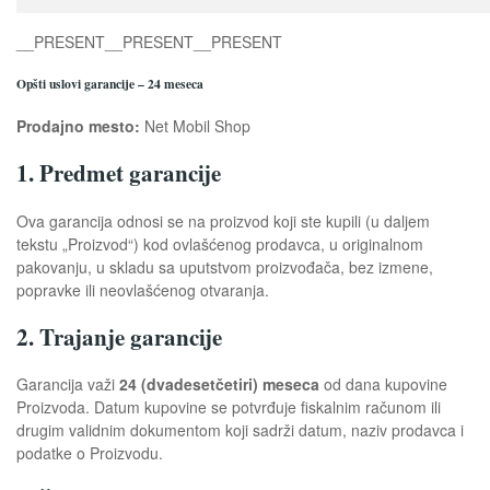
__PRESENT
__PRESENT
__PRESENT
Opšti uslovi garancije – 24 meseca
Prodajno mesto:
Net Mobil Shop
1. Predmet garancije
Ova garancija odnosi se na proizvod koji ste kupili (u daljem
tekstu „Proizvod“) kod ovlašćenog prodavca, u originalnom
pakovanju, u skladu sa uputstvom proizvođača, bez izmene,
popravke ili neovlašćenog otvaranja.
2. Trajanje garancije
Garancija važi
24 (dvadesetčetiri) meseca
od dana kupovine
Proizvoda. Datum kupovine se potvrđuje fiskalnim računom ili
drugim validnim dokumentom koji sadrži datum, naziv prodavca i
podatke o Proizvodu.