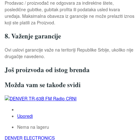
Prodavac / proizvođač ne odgovara za indirektne štete,
posledične gubitke, gubitak profita ili podataka usled kvara
uređaja. Maksimalna obaveza iz garancije ne može prelaziti iznos
koji ste platili za Proizvod.
8. Važenje garancije
Ovi uslovi garancije važe na teritoriji Republike Srbije, ukoliko nije
drugačije navedeno.
Još proizvoda od istog brenda
Možda vam se takođe svidi
Uporedi
Nema na lageru
DENVER ELECTRONICS