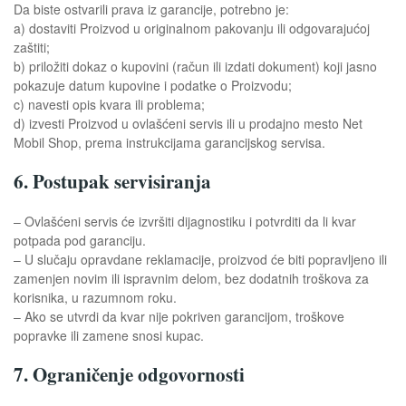
Da biste ostvarili prava iz garancije, potrebno je:
a) dostaviti Proizvod u originalnom pakovanju ili odgovarajućoj
zaštiti;
b) priložiti dokaz o kupovini (račun ili izdati dokument) koji jasno
pokazuje datum kupovine i podatke o Proizvodu;
c) navesti opis kvara ili problema;
d) izvesti Proizvod u ovlašćeni servis ili u prodajno mesto Net
Mobil Shop, prema instrukcijama garancijskog servisa.
6. Postupak servisiranja
– Ovlašćeni servis će izvršiti dijagnostiku i potvrditi da li kvar
potpada pod garanciju.
– U slučaju opravdane reklamacije, proizvod će biti popravljeno ili
zamenjen novim ili ispravnim delom, bez dodatnih troškova za
korisnika, u razumnom roku.
– Ako se utvrdi da kvar nije pokriven garancijom, troškove
popravke ili zamene snosi kupac.
7. Ograničenje odgovornosti