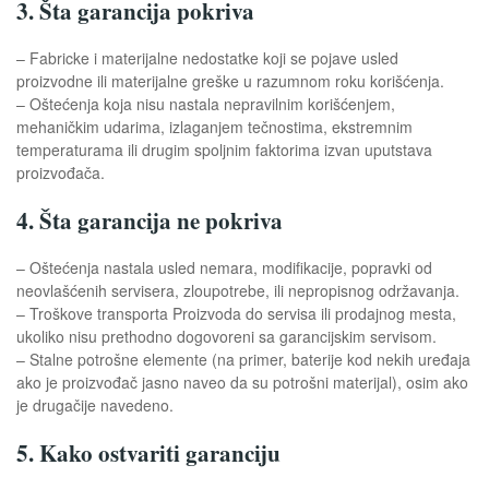
3. Šta garancija pokriva
– Fabricke i materijalne nedostatke koji se pojave usled
proizvodne ili materijalne greške u razumnom roku korišćenja.
– Oštećenja koja nisu nastala nepravilnim korišćenjem,
mehaničkim udarima, izlaganjem tečnostima, ekstremnim
temperaturama ili drugim spoljnim faktorima izvan uputstava
proizvođača.
4. Šta garancija ne pokriva
– Oštećenja nastala usled nemara, modifikacije, popravki od
neovlašćenih servisera, zloupotrebe, ili nepropisnog održavanja.
– Troškove transporta Proizvoda do servisa ili prodajnog mesta,
ukoliko nisu prethodno dogovoreni sa garancijskim servisom.
– Stalne potrošne elemente (na primer, baterije kod nekih uređaja
ako je proizvođač jasno naveo da su potrošni materijal), osim ako
je drugačije navedeno.
5. Kako ostvariti garanciju