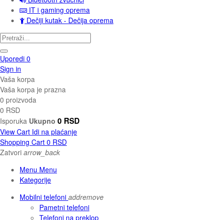
IT i gaming oprema
Dečiji kutak - Dečija oprema
Uporedi
0
Sign in
Vaša korpa
Vaša korpa je prazna
0 proizvoda
0 RSD
0 RSD
Isporuka
Ukupno
View Cart
Idi na plaćanje
Shopping Cart
0 RSD
Zatvori
arrow_back
Menu Menu
Kategorije
Mobilni telefoni
add
remove
Pametni telefoni
Telefoni na preklop