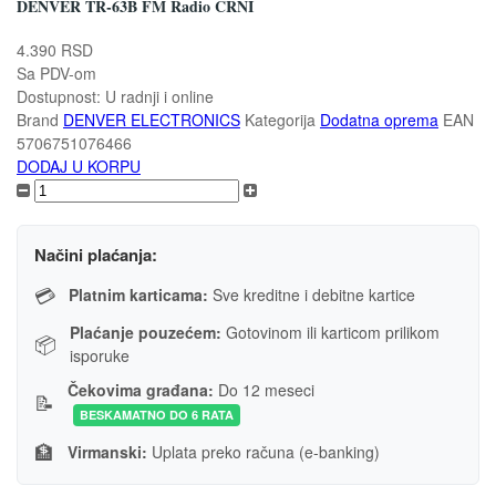
DENVER TR-63B FM Radio CRNI
4.390 RSD
Sa PDV-om
Dostupnost:
U radnji i online
Brand
DENVER ELECTRONICS
Kategorija
Dodatna oprema
EAN
5706751076466
DODAJ U KORPU
Načini plaćanja:
💳
Platnim karticama:
Sve kreditne i debitne kartice
Plaćanje pouzećem:
Gotovinom ili karticom prilikom
📦
isporuke
Čekovima građana:
Do 12 meseci
📝
BESKAMATNO DO 6 RATA
🏦
Virmanski:
Uplata preko računa (e-banking)