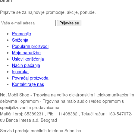
Bilten
Prijavite se za najnovije promocije, akcije, ponude.
Prijavite se
Promocije
Sniženja
Popularni proizvodi
Moje narudžbe
Uslovi korišćenja
Način plaćanja
Isporuka
Povraćaj proizvoda
Kontaktirajte nas
Net Mobil Shop - Trgovina na veliko elektronskim i telekomunikacionim
delovima i opremom - Trgovina na malo audio i video opremom u
specijalizovanim prodavnicama
Matični broj: 65389231 , Pib. 111408382 , Tekući račun: 160-547072-
03 Banca Intesa a.d. Beograd
Servis i prodaja mobilnih telefona Subotica