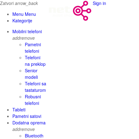
Zatvori
arrow_back
Sign in
Menu Menu
Kategorije
Mobilni telefoni
add
remove
Pametni
telefoni
Telefoni
na preklop
Senior
modeli
Telefoni sa
tastaturom
Robusni
telefoni
Tableti
Pametni satovi
Dodatna oprema
add
remove
Bluetooth