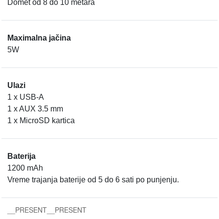
Domet od 8 do 10 metara
Maximalna jačina
5W
Ulazi
1 x USB-A
1 x AUX 3.5 mm
1 x MicroSD kartica
Baterija
1200 mAh
Vreme trajanja baterije od 5 do 6 sati po punjenju.
__PRESENT
__PRESENT