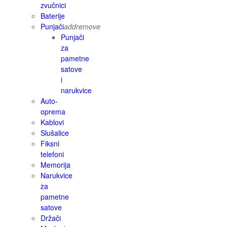
zvučnici
Baterije
Punjači
add
remove
Punjači
za
pametne
satove
i
narukvice
Auto-
oprema
Kablovi
Slušalice
Fiksni
telefoni
Memorija
Narukvice
za
pametne
satove
Držači