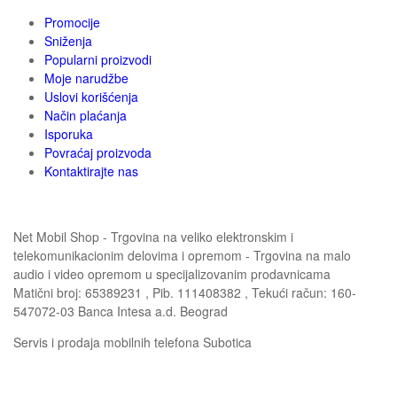
Promocije
Sniženja
Popularni proizvodi
Moje narudžbe
Uslovi korišćenja
Način plaćanja
Isporuka
Povraćaj proizvoda
Kontaktirajte nas
Net Mobil Shop - Trgovina na veliko elektronskim i
telekomunikacionim delovima i opremom - Trgovina na malo
audio i video opremom u specijalizovanim prodavnicama
Matični broj: 65389231 , Pib. 111408382 , Tekući račun: 160-
547072-03 Banca Intesa a.d. Beograd
Servis i prodaja mobilnih telefona Subotica