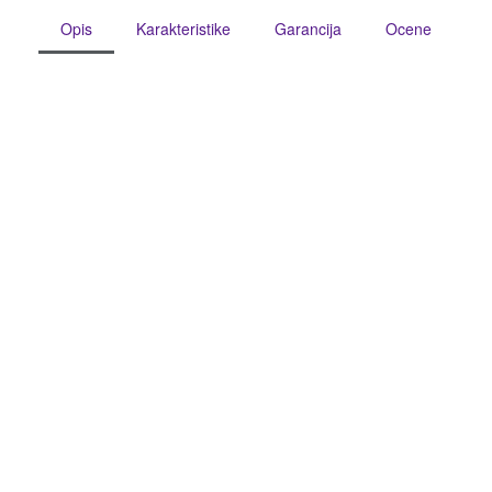
Opis
Karakteristike
Garancija
Ocene