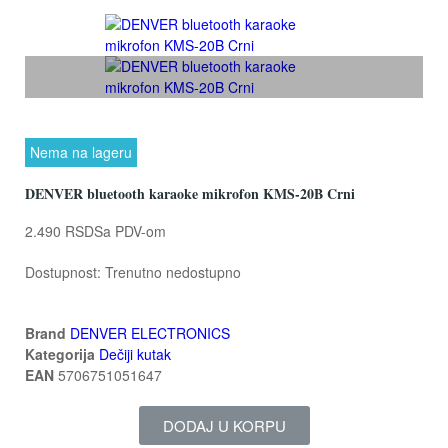
Nema na lageru
DENVER bluetooth karaoke mikrofon KMS-20B Crni
2.490 RSD
Sa PDV-om
Dostupnost:
Trenutno nedostupno
Brand
DENVER ELECTRONICS
Kategorija
Dečiji kutak
EAN
5706751051647
DODAJ U KORPU