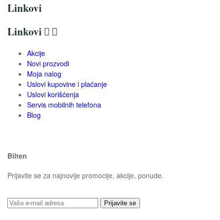
Linkovi
Linkovi


Akcije
Novi prozvodi
Moja nalog
Uslovi kupovine i plaćanje
Uslovi korišćenja
Servis mobilnih telefona
Blog
Bilten
Prijavite se za najnovije promocije, akcije, ponude.
Prijavite se