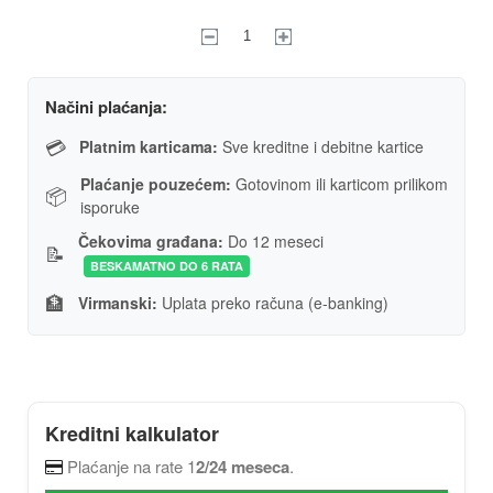
Načini plaćanja:
💳
Platnim karticama:
Sve kreditne i debitne kartice
Plaćanje pouzećem:
Gotovinom ili karticom prilikom
📦
isporuke
Čekovima građana:
Do 12 meseci
📝
BESKAMATNO DO 6 RATA
🏦
Virmanski:
Uplata preko računa (e-banking)
Kreditni kalkulator
Plaćanje na rate 1
2/24 meseca
.