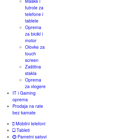
Maske i
futrole za
telefone i
tablete
Oprema
za bicikl i
motor
Olovke za
touch
screen
Zaštitna
stakla
Oprema
za vlogere
IT i Gaming
oprema
Prodaja na rate
bez kamate
Mobilni telefoni
Tableti
Pametni satovi