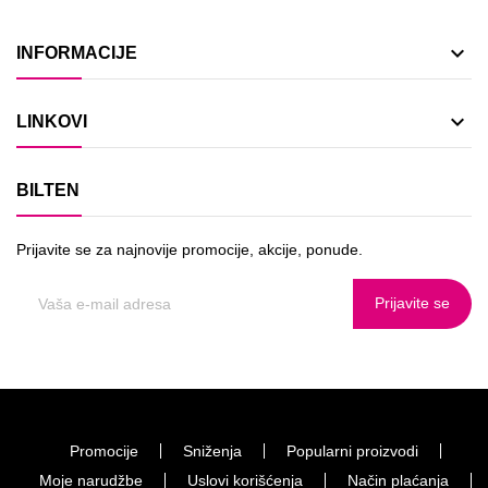

INFORMACIJE

LINKOVI
BILTEN
Prijavite se za najnovije promocije, akcije, ponude.
Prijavite se
Promocije
Sniženja
Popularni proizvodi
Moje narudžbe
Uslovi korišćenja
Način plaćanja