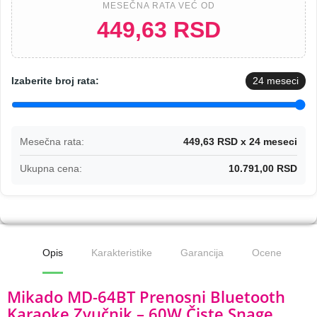
MESEČNA RATA VEĆ OD
449,63 RSD
Izaberite broj rata:
24
meseci
Mesečna rata:
449,63 RSD x 24 meseci
Ukupna cena:
10.791,00 RSD
Opis
Karakteristike
Garancija
Ocene
Mikado MD-64BT Prenosni Bluetooth
Karaoke Zvučnik – 60W Čiste Snage