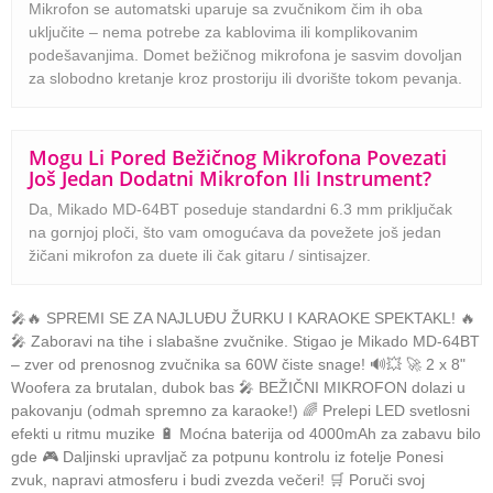
Mikrofon se automatski uparuje sa zvučnikom čim ih oba
uključite – nema potrebe za kablovima ili komplikovanim
podešavanjima. Domet bežičnog mikrofona je sasvim dovoljan
za slobodno kretanje kroz prostoriju ili dvorište tokom pevanja.
Mogu Li Pored Bežičnog Mikrofona Povezati
Još Jedan Dodatni Mikrofon Ili Instrument?
Da, Mikado MD-64BT poseduje standardni 6.3 mm priključak
na gornjoj ploči, što vam omogućava da povežete još jedan
žičani mikrofon za duete ili čak gitaru / sintisajzer.
🎤🔥 SPREMI SE ZA NAJLUĐU ŽURKU I KARAOKE SPEKTAKL! 🔥
🎤 Zaboravi na tihe i slabašne zvučnike. Stigao je Mikado MD-64BT
– zver od prenosnog zvučnika sa 60W čiste snage! 🔊💥 🚀 2 x 8"
Woofera za brutalan, dubok bas 🎤 BEŽIČNI MIKROFON dolazi u
pakovanju (odmah spremno za karaoke!) 🌈 Prelepi LED svetlosni
efekti u ritmu muzike 🔋 Moćna baterija od 4000mAh za zabavu bilo
gde 🎮 Daljinski upravljač za potpunu kontrolu iz fotelje Ponesi
zvuk, napravi atmosferu i budi zvezda večeri! 🛒 Poruči svoj