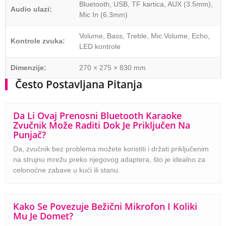
Bluetooth, USB, TF kartica, AUX (3.5mm),
Audio ulazi:
Mic In (6.3mm)
Volume, Bass, Treble, Mic Volume, Echo,
Kontrole zvuka:
LED kontrole
Dimenzije:
270 × 275 × 830 mm
Često Postavljana Pitanja
Da Li Ovaj Prenosni Bluetooth Karaoke
Zvučnik Može Raditi Dok Je Priključen Na
Punjač?
Da, zvučnik bez problema možete koristiti i držati priključenim
na strujnu mrežu preko njegovog adaptera, što je idealno za
celonoćne zabave u kući ili stanu.
Kako Se Povezuje Bežični Mikrofon I Koliki
Mu Je Domet?