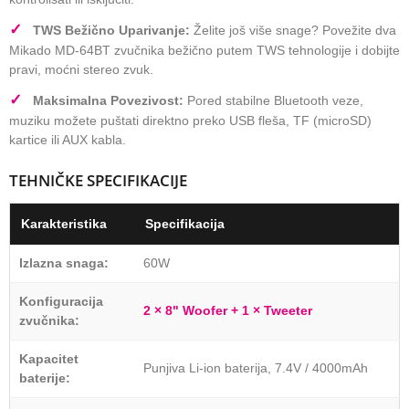
✓
TWS Bežično Uparivanje:
Želite još više snage? Povežite dva
Mikado MD-64BT zvučnika bežično putem TWS tehnologije i dobijte
pravi, moćni stereo zvuk.
✓
Maksimalna Povezivost:
Pored stabilne Bluetooth veze,
muziku možete puštati direktno preko USB fleša, TF (microSD)
kartice ili AUX kabla.
TEHNIČKE SPECIFIKACIJE
Karakteristika
Specifikacija
Izlazna snaga:
60W
Konfiguracija
2 × 8" Woofer + 1 × Tweeter
zvučnika:
Kapacitet
Punjiva Li-ion baterija, 7.4V / 4000mAh
baterije: