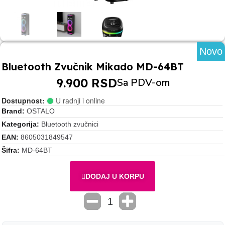
Novo
Bluetooth Zvučnik Mikado MD-64BT
9.900 RSD
Sa PDV-om
Dostupnost:
U radnji i online
Brand
OSTALO
Kategorija
Bluetooth zvučnici
EAN
8605031849547
Šifra
MD-64BT
DODAJ U KORPU