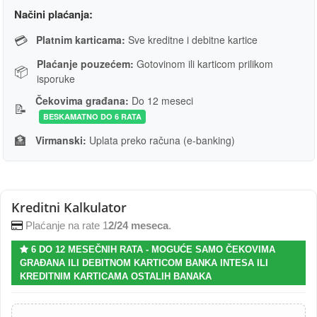
Načini plaćanja:
💳
Platnim karticama:
Sve kreditne i debitne kartice
Plaćanje pouzećem:
Gotovinom ili karticom prilikom
📦
isporuke
Čekovima građana:
Do 12 meseci
📝
BESKAMATNO DO 6 RATA
🏦
Virmanski:
Uplata preko računa (e-banking)
Kreditni Kalkulator
Plaćanje na rate 1
2/24 meseca
.
6 DO 12 MESEČNIH RATA - MOGUĆE SAMO ČEKOVIMA
GRAĐANA ILI DEBITNOM KARTICOM BANKA INTESA ILI
KREDITNIM KARTICAMA OSTALIH BANAKA