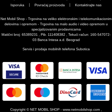
Isporuka
Povraćaj proizvoda
Kontaktirajte nas
Net Mobil Shop - Trgovina na veliko elektronskim i telekomunikacionim
delovima i opremom - Trgovina na malo audio i video opremom u
specijalizovanim prodavnicama
Matični broj: 65389231 , Pib. 111408382 , Tekući račun: 160-547072-
03 Banca Intesa a.d. Beograd
Servis i prodaja mobilnih telefona Subotica
Copyright © NET MOBIL SHOP - www.netmobilshop.com ,