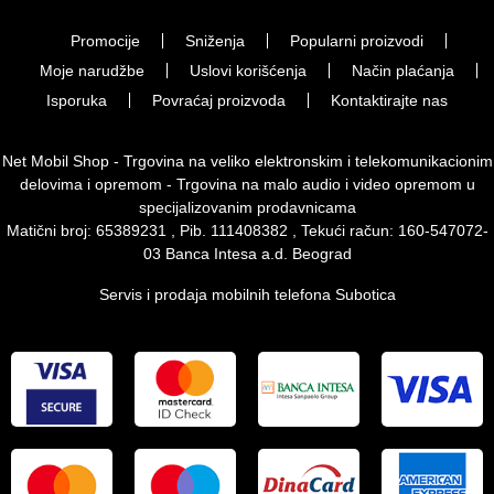
Promocije
Sniženja
Popularni proizvodi
Moje narudžbe
Uslovi korišćenja
Način plaćanja
Isporuka
Povraćaj proizvoda
Kontaktirajte nas
Net Mobil Shop - Trgovina na veliko elektronskim i telekomunikacionim
delovima i opremom - Trgovina na malo audio i video opremom u
specijalizovanim prodavnicama
Matični broj: 65389231 , Pib. 111408382 , Tekući račun: 160-547072-
03 Banca Intesa a.d. Beograd
Servis i prodaja mobilnih telefona Subotica