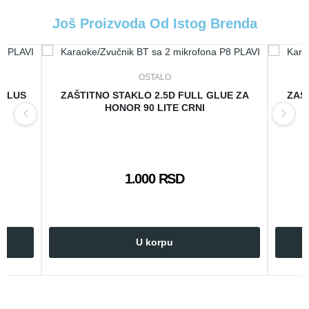
Još Proizvoda Od Istog Brenda
OSTALO
 PLUS
ZAŠTITNO STAKLO 2.5D FULL GLUE ZA
ZAŠ
HONOR 90 LITE CRNI
1.000 RSD
U korpu