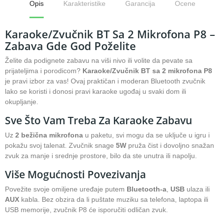
Opis
Karakteristike
Garancija
Ocene
Karaoke/Zvučnik BT Sa 2 Mikrofona P8 –
Zabava Gde God Poželite
Želite da podignete zabavu na viši nivo ili volite da pevate sa
prijateljima i porodicom?
Karaoke/Zvučnik BT sa 2 mikrofona P8
je pravi izbor za vas! Ovaj praktičan i moderan Bluetooth zvučnik
lako se koristi i donosi pravi karaoke ugođaj u svaki dom ili
okupljanje.
Sve Što Vam Treba Za Karaoke Zabavu
Uz
2 bežična mikrofona
u paketu, svi mogu da se uključe u igru i
pokažu svoj talenat. Zvučnik snage
5W
pruža čist i dovoljno snažan
zvuk za manje i srednje prostore, bilo da ste unutra ili napolju.
Više Mogućnosti Povezivanja
Povežite svoje omiljene uređaje putem
Bluetooth-a
,
USB
ulaza ili
AUX
kabla. Bez obzira da li puštate muziku sa telefona, laptopa ili
USB memorije, zvučnik P8 će isporučiti odličan zvuk.