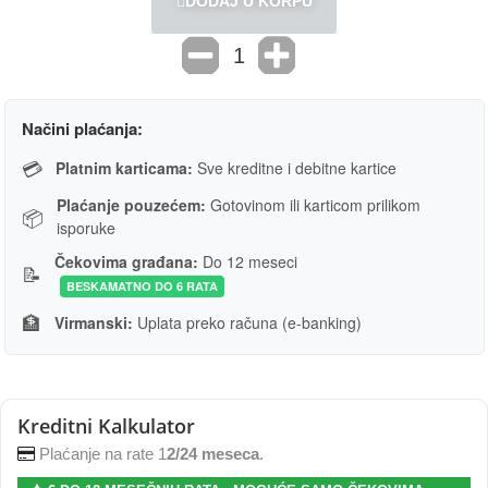
DODAJ U KORPU
Načini plaćanja:
💳
Platnim karticama:
Sve kreditne i debitne kartice
Plaćanje pouzećem:
Gotovinom ili karticom prilikom
📦
isporuke
Čekovima građana:
Do 12 meseci
📝
BESKAMATNO DO 6 RATA
🏦
Virmanski:
Uplata preko računa (e-banking)
Kreditni Kalkulator
Plaćanje na rate 1
2/24 meseca
.