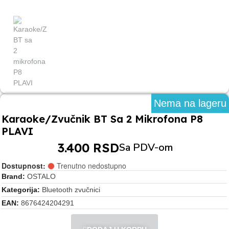
Nema na lageru
Karaoke/Zvučnik BT Sa 2 Mikrofona P8
PLAVI
3.400 RSD
Sa PDV-om
Dostupnost:
Trenutno nedostupno
Brand
OSTALO
Kategorija
Bluetooth zvučnici
EAN
8676424204291