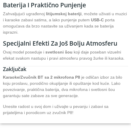
Baterija I Praktično Punjenje
Zahvaljujući ugrađenoj
litijumskoj bateriji
, možete uživati u muzici
i karaoke zabavi satima, a lako punjenje putem
USB-C
porta
omogućava da brzo nastavite sa uživanjem kada se baterija
isprazni.
Specijalni Efekti Za Još Bolju Atmosferu
Ovaj model poseduje i
svetlosni šou
koji daje poseban vizuelni
efekat svakom nastupu i pravi atmosferu pravog žurke ili karaoka.
Zaključak
Karaoke/Zvučnik BT sa 2 mikrofona P8
je odličan izbor za bilo
koju proslavu, porodično okupljanje ili opuštanje kod kuće. Lako
povezivanje, praktična baterija, dva mikrofona i svetlosni šou
garantuju sate zabave za sve generacije.
Unesite radost u svoj dom i uživajte u pevanju i zabavi sa
prijateljima i porodicom uz zvučnik P8!