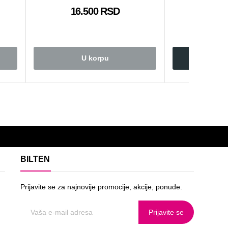
16.500 RSD
6.8
U korpu
U 
BILTEN
Prijavite se za najnovije promocije, akcije, ponude.
Prijavite se