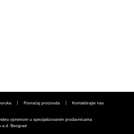
poruka
Povraćaj proizvoda
Kontaktirajte nas
i video opremom u specijalizovanim prodavnicama
a a.d. Beograd