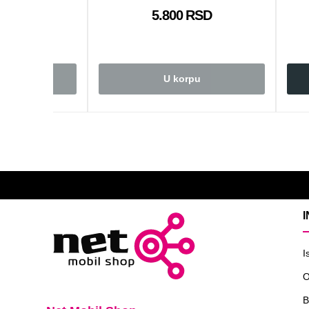
 RSD
5.800 RSD
rpu
U korpu
I
O
B