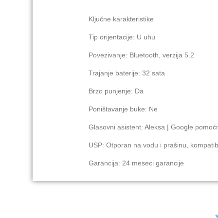
Ključne karakteristike
Tip orijentacije: U uhu
Povezivanje: Bluetooth, verzija 5.2
Trajanje baterije: 32 sata
Brzo punjenje: Da
Poništavanje buke: Ne
Glasovni asistent: Aleksa | Google pomoćni
USP: Otporan na vodu i prašinu, kompatib
Garancija: 24 meseci garancije