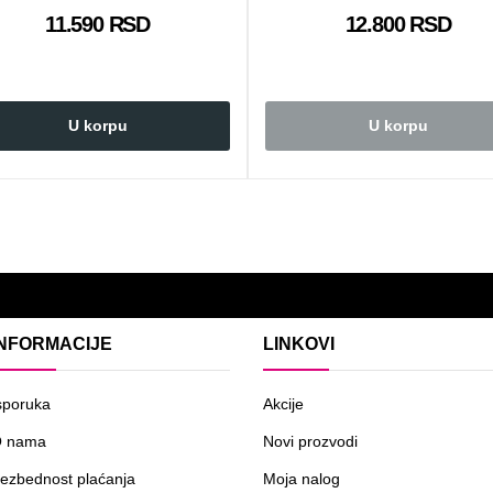
11.590 RSD
12.800 RSD
U korpu
U korpu
INFORMACIJE
LINKOVI
sporuka
Akcije
 nama
Novi prozvodi
ezbednost plaćanja
Moja nalog