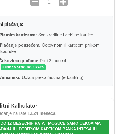
ni plaćanja:
Platnim karticama:
Sve kreditne i debitne kartice
Plaćanje pouzećem:
Gotovinom ili karticom prilikom
isporuke
Čekovima građana:
Do 12 meseci
BESKAMATNO DO 6 RATA
Virmanski:
Uplata preko računa (e-banking)
itni Kalkulator
ćanje na rate 1
2/24 meseca
.
 DO 12 MESEČNIH RATA - MOGUĆE SAMO ČEKOVIMA
ĐANA ILI DEBITNOM KARTICOM BANKA INTESA ILI