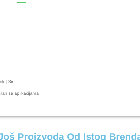
k | Siri
ilan sa aplikacijama
Još Proizvoda Od Istog Brend