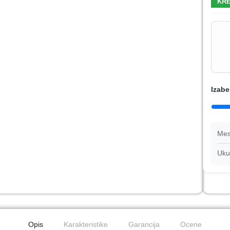
KRE
Izabe
Mes
Uku
Opis
Karakteristike
Garancija
Ocene