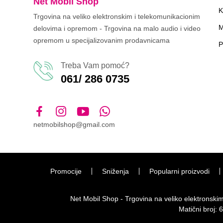
Net Mobil Shop
K
Trgovina na veliko elektronskim i telekomunikacionim
M
delovima i opremom - Trgovina na malo audio i video
opremom u specijalizovanim prodavnicama
P
Treba Vam pomoć?
061/ 286 0735
netmobilshop@gmail.com
Promocije
Sniženja
Popularni proizvodi
Net Mobil Shop - Trgovina na veliko elektronsk
Matični broj: