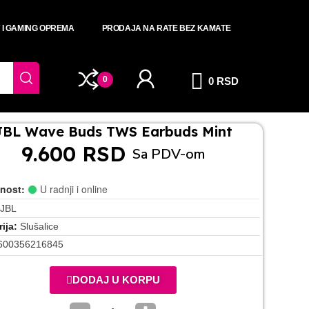
T I GAMING OPREMA
PRODAJA NA RATE BEZ KAMATE
0
0 RSD
JBL Wave Buds TWS Earbuds Mint
9.600 RSD
Sa PDV-om
nost:
U radnji i online
JBL
ija
Slušalice
600356216845
DODAJ U KORPU