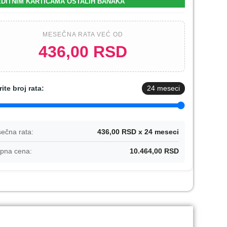
DITNIM KARTICAMA OSTALIH BANAKA
MESEČNA RATA VEĆ OD
436,00 RSD
rite broj rata:
24
meseci
ečna rata:
436,00 RSD x 24 meseci
pna cena:
10.464,00 RSD