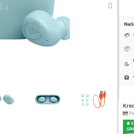
Nači
💳
📦
📝
🏦
Kred
Pla
6
GRA