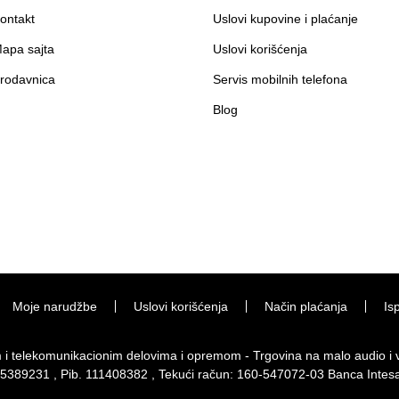
ontakt
Uslovi kupovine i plaćanje
apa sajta
Uslovi korišćenja
rodavnica
Servis mobilnih telefona
Blog
Moje narudžbe
Uslovi korišćenja
Način plaćanja
Is
im i telekomunikacionim delovima i opremom - Trgovina na malo audio 
 65389231 , Pib. 111408382 , Tekući račun: 160-547072-03 Banca Intes