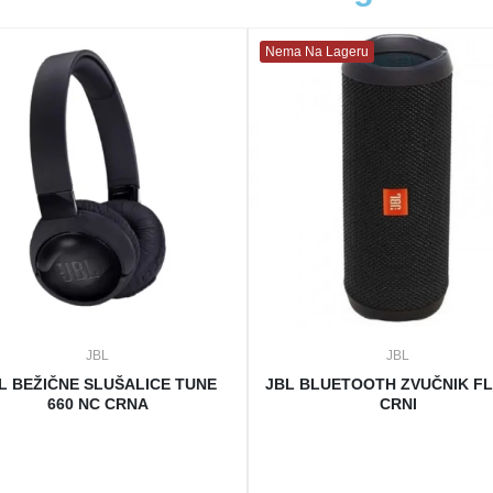
Nema Na Lageru
JBL
JBL
L BEŽIČNE SLUŠALICE TUNE
JBL BLUETOOTH ZVUČNIK FLI
660 NC CRNA
CRNI