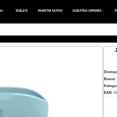
NI
TABLETI
PAMETNI SATOVI
DODATNA OPREMA
I
Dostup
Brand
Kategor
EAN
8