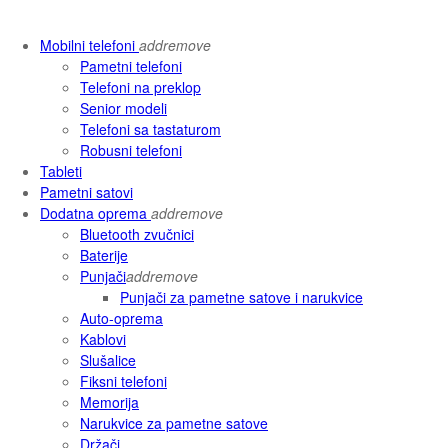
Mobilni telefoni
add
remove
Pametni telefoni
Telefoni na preklop
Senior modeli
Telefoni sa tastaturom
Robusni telefoni
Tableti
Pametni satovi
Dodatna oprema
add
remove
Bluetooth zvučnici
Baterije
Punjači
add
remove
Punjači za pametne satove i narukvice
Auto-oprema
Kablovi
Slušalice
Fiksni telefoni
Memorija
Narukvice za pametne satove
Držači