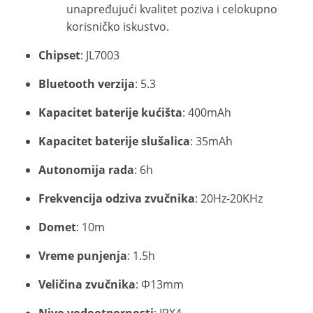
unapređujući kvalitet poziva i celokupno
korisničko iskustvo.
Chipset
: JL7003
Bluetooth verzija
: 5.3
Kapacitet baterije kućišta
: 400mAh
Kapacitet baterije slušalica
: 35mAh
Autonomija rada
: 6h
Frekvencija odziva zvučnika
: 20Hz-20KHz
Domet
: 10m
Vreme punjenja
: 1.5h
Veličina zvučnika
: Φ13mm
Nivo vodootpornosti
: IPX4