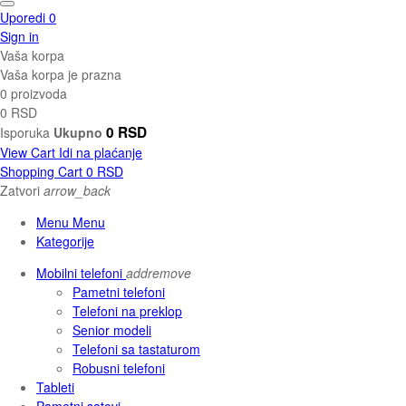
Uporedi
0
Sign in
Vaša korpa
Vaša korpa je prazna
0 proizvoda
0 RSD
0 RSD
Isporuka
Ukupno
View Cart
Idi na plaćanje
Shopping Cart
0 RSD
Zatvori
arrow_back
Menu Menu
Kategorije
Mobilni telefoni
add
remove
Pametni telefoni
Telefoni na preklop
Senior modeli
Telefoni sa tastaturom
Robusni telefoni
Tableti
Pametni satovi