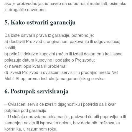
ako je proizvođač jasno naveo da su potrošni materijal), osim ako
je drugačije navedeno.
5. Kako ostvariti garanciju
Da biste ostvarili prava iz garancije, potrebno je:
a) dostaviti Proizvod u originalnom pakovanju ili odgovarajućoj
zaštiti;
b) priložiti dokaz o kupovini (račun ili izdati dokument) koji jasno
pokazuje datum kupovine i podatke o Proizvodu;
c) navesti opis kvara ili problema;
d) izvesti Proizvod u ovlašćeni servis ili u prodajno mesto Net
Mobil Shop, prema instrukcijama garancijskog servisa.
6. Postupak servisiranja
– Ovlašćeni servis će izvršiti dijagnostiku i potvrditi da li kvar
potpada pod garanciju.
– U slučaju opravdane reklamacije, proizvod će biti popravljeno ili
zamenjen novim ili ispravnim delom, bez dodatnih troškova za
korisnika, u razumnom roku.