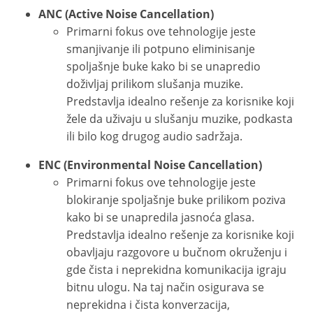
ANC (Active Noise Cancellation)
Primarni fokus ove tehnologije jeste
smanjivanje ili potpuno eliminisanje
spoljašnje buke kako bi se unapredio
doživljaj prilikom slušanja muzike.
Predstavlja idealno rešenje za korisnike koji
žele da uživaju u slušanju muzike, podkasta
ili bilo kog drugog audio sadržaja.
ENC (Environmental Noise Cancellation)
Primarni fokus ove tehnologije jeste
blokiranje spoljašnje buke prilikom poziva
kako bi se unapredila jasnoća glasa.
Predstavlja idealno rešenje za korisnike koji
obavljaju razgovore u bučnom okruženju i
gde čista i neprekidna komunikacija igraju
bitnu ulogu. Na taj način osigurava se
neprekidna i čista konverzacija,