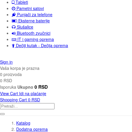
Tableti
Pametni satovi
Punjači za telefone
Eksterne baterije
Slušalice
Bluetooth zvučnici
IT i gaming oprema
Dečiji kutak - Dečija oprema
Sign in
Vaša korpa je prazna
0 proizvoda
0 RSD
0 RSD
Isporuka
Ukupno
View Cart
Idi na plaćanje
Shopping Cart
0 RSD
Katalog
Dodatna oprema