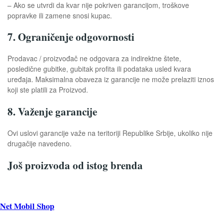
– Ako se utvrdi da kvar nije pokriven garancijom, troškove
popravke ili zamene snosi kupac.
7. Ograničenje odgovornosti
Prodavac / proizvođač ne odgovara za indirektne štete,
posledične gubitke, gubitak profita ili podataka usled kvara
uređaja. Maksimalna obaveza iz garancije ne može prelaziti iznos
koji ste platili za Proizvod.
8. Važenje garancije
Ovi uslovi garancije važe na teritoriji Republike Srbije, ukoliko nije
drugačije navedeno.
Još proizvoda od istog brenda
Net Mobil Shop