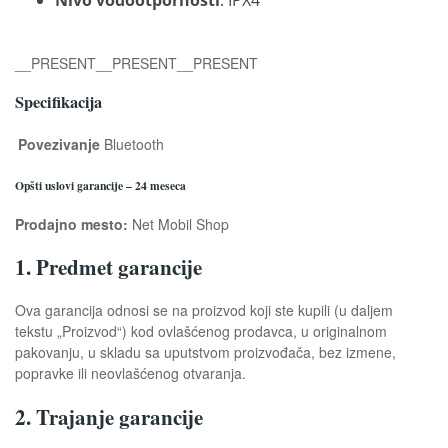
__PRESENT
__PRESENT
__PRESENT
Specifikacija
Povezivanje
Bluetooth
Opšti uslovi garancije – 24 meseca
Prodajno mesto:
Net Mobil Shop
1. Predmet garancije
Ova garancija odnosi se na proizvod koji ste kupili (u daljem
tekstu „Proizvod“) kod ovlašćenog prodavca, u originalnom
pakovanju, u skladu sa uputstvom proizvođača, bez izmene,
popravke ili neovlašćenog otvaranja.
2. Trajanje garancije