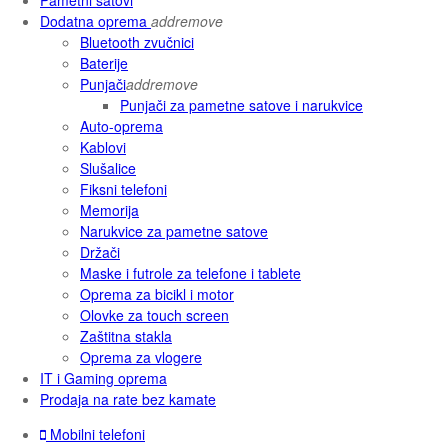
Dodatna oprema
add
remove
Bluetooth zvučnici
Baterije
Punjači
add
remove
Punjači za pametne satove i narukvice
Auto-oprema
Kablovi
Slušalice
Fiksni telefoni
Memorija
Narukvice za pametne satove
Držači
Maske i futrole za telefone i tablete
Oprema za bicikl i motor
Olovke za touch screen
Zaštitna stakla
Oprema za vlogere
IT i Gaming oprema
Prodaja na rate bez kamate
Mobilni telefoni