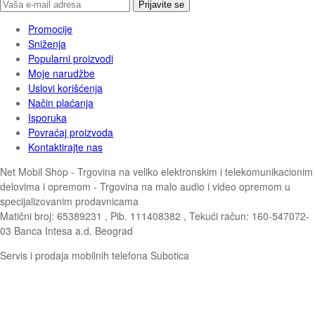
Prijavite se
Promocije
Sniženja
Popularni proizvodi
Moje narudžbe
Uslovi korišćenja
Način plaćanja
Isporuka
Povraćaj proizvoda
Kontaktirajte nas
Net Mobil Shop - Trgovina na veliko elektronskim i telekomunikacionim
delovima i opremom - Trgovina na malo audio i video opremom u
specijalizovanim prodavnicama
Matični broj: 65389231 , Pib. 111408382 , Tekući račun: 160-547072-
03 Banca Intesa a.d. Beograd
Servis i prodaja mobilnih telefona Subotica