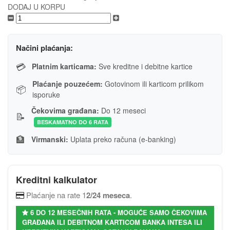
DODAJ U KORPU
Načini plaćanja:
💳
Platnim karticama:
Sve kreditne i debitne kartice
Plaćanje pouzećem:
Gotovinom ili karticom prilikom
📦
isporuke
Čekovima građana:
Do 12 meseci
📝
BESKAMATNO DO 6 RATA
🏦
Virmanski:
Uplata preko računa (e-banking)
Kreditni kalkulator
Plaćanje na rate 1
2/24 meseca
.
6 DO 12 MESEČNIH RATA - MOGUĆE SAMO ČEKOVIMA
GRAĐANA ILI DEBITNOM KARTICOM BANKA INTESA ILI