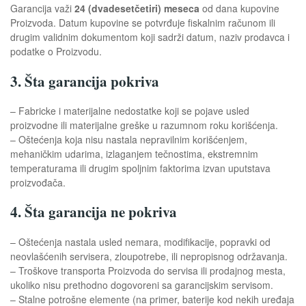
Garancija važi
24 (dvadesetčetiri) meseca
od dana kupovine
Proizvoda. Datum kupovine se potvrđuje fiskalnim računom ili
drugim validnim dokumentom koji sadrži datum, naziv prodavca i
podatke o Proizvodu.
3. Šta garancija pokriva
– Fabricke i materijalne nedostatke koji se pojave usled
proizvodne ili materijalne greške u razumnom roku korišćenja.
– Oštećenja koja nisu nastala nepravilnim korišćenjem,
mehaničkim udarima, izlaganjem tečnostima, ekstremnim
temperaturama ili drugim spoljnim faktorima izvan uputstava
proizvođača.
4. Šta garancija ne pokriva
– Oštećenja nastala usled nemara, modifikacije, popravki od
neovlašćenih servisera, zloupotrebe, ili nepropisnog održavanja.
– Troškove transporta Proizvoda do servisa ili prodajnog mesta,
ukoliko nisu prethodno dogovoreni sa garancijskim servisom.
– Stalne potrošne elemente (na primer, baterije kod nekih uređaja