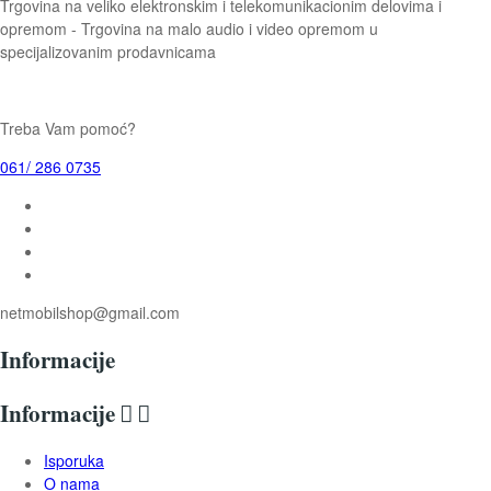
Trgovina na veliko elektronskim i telekomunikacionim delovima i
opremom - Trgovina na malo audio i video opremom u
specijalizovanim prodavnicama
Treba Vam pomoć?
061/ 286 0735
netmobilshop@gmail.com
Informacije
Informacije


Isporuka
O nama