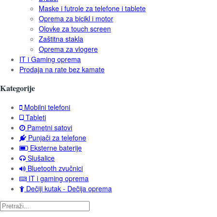
Maske i futrole za telefone i tablete
Oprema za bicikl i motor
Olovke za touch screen
Zaštitna stakla
Oprema za vlogere
IT i Gaming oprema
Prodaja na rate bez kamate
Kategorije
Mobilni telefoni
Tableti
Pametni satovi
Punjači za telefone
Eksterne baterije
Slušalice
Bluetooth zvučnici
IT i gaming oprema
Dečiji kutak - Dečija oprema