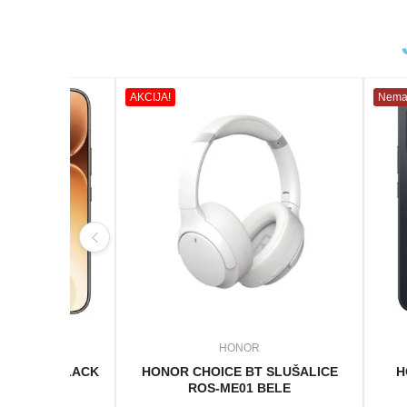
AKCIJA!
Nema
OR
HONOR
2/512GB BLACK
HONOR CHOICE BT SLUŠALICE
H
ROS-ME01 BELE