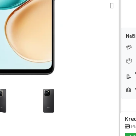
Nači
💳
📦
📝
🏦
Kred
Pla