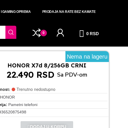
T I GAMING OPREMA
PRODAJA NA RATE BEZ KAMATE
0
0 RSD
Nema na lageru
HONOR X7d 8/256GB CRNI
22.490 RSD
Sa PDV-om
nost:
Trenutno nedostupno
HONOR
ija
Pametni telefoni
936520875498
DODAJ U KORPU