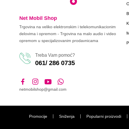
O
B
Net Mobil Shop
K
Trgovina na veliko elektronskim i telekomunikacionim
M
delovima i opremom - Trgovina na malo audio i video
opremom u specijalizovanim prodavnicama
P
Treba Vam pomoć?
061/ 286 0735
netmobilshop@gmail.com
Promocije
Sniženja
Popularni proizvodi