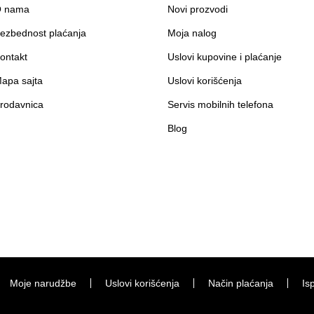
 nama
Novi prozvodi
ezbednost plaćanja
Moja nalog
ontakt
Uslovi kupovine i plaćanje
apa sajta
Uslovi korišćenja
rodavnica
Servis mobilnih telefona
Blog
Moje narudžbe
Uslovi korišćenja
Način plaćanja
Is