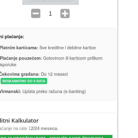
ni plaćanja:
Platnim karticama:
Sve kreditne i debitne kartice
Plaćanje pouzećem:
Gotovinom ili karticom prilikom
isporuke
Čekovima građana:
Do 12 meseci
BESKAMATNO DO 6 RATA
Virmanski:
Uplata preko računa (e-banking)
itni Kalkulator
ćanje na rate 1
2/24 meseca
.