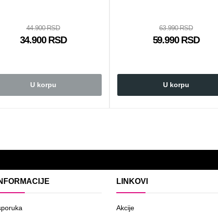
44.900 RSD
63.990 RSD
34.900 RSD
59.990 RSD
U korpu
U korpu
INFORMACIJE
LINKOVI
sporuka
Akcije