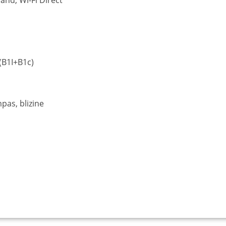
band, Wi-Fi Direct
(B1I+B1c)
pas, blizine