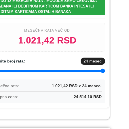
 DO 12 MESEČNIH RATA - MOGUĆE SAMO ČEKOVIMA
ĐANA ILI DEBITNOM KARTICOM BANKA INTESA ILI
DITNIM KARTICAMA OSTALIH BANAKA
MESEČNA RATA VEĆ OD
1.021,42 RSD
rite broj rata:
24
meseci
ečna rata:
1.021,42 RSD x 24 meseci
pna cena:
24.514,10 RSD