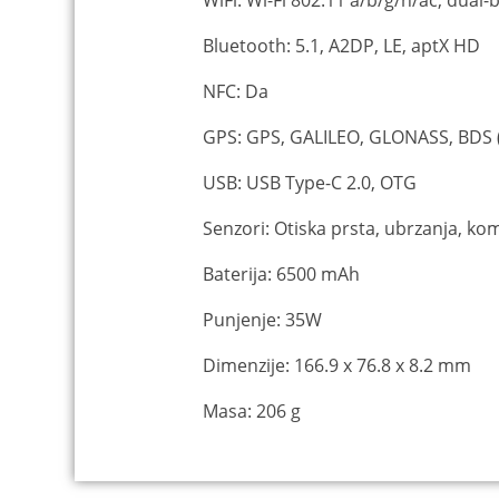
WiFi: Wi-Fi 802.11 a/b/g/n/ac, dual-
Bluetooth: 5.1, A2DP, LE, aptX HD
NFC: Da
GPS: GPS, GALILEO, GLONASS, BDS 
USB: USB Type-C 2.0, OTG
Senzori: Otiska prsta, ubrzanja, kom
Baterija: 6500 mAh
Punjenje: 35W
Dimenzije: 166.9 x 76.8 x 8.2 mm
Masa: 206 g