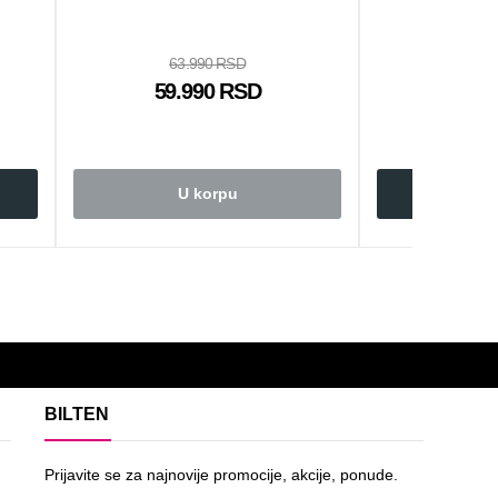
63.990 RSD
35.
59.990 RSD
31.
U korpu
U 
BILTEN
Prijavite se za najnovije promocije, akcije, ponude.