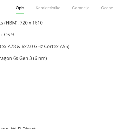
Opis
Karakteristike
Garancija
Ocene
its (HBM), 720 x 1610
ic OS 9
tex-A78 & 6x2.0 GHz Cortex-A55)
agon 6s Gen 3 (6 nm)