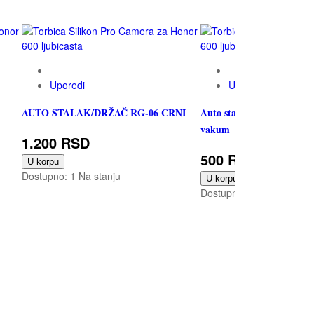
Uporedi
Uporedi
AUTO STALAK/DRŽAČ RG-06 CRNI
Auto stalak/Držač YC-09B 
vakum
1.200 RSD
500 RSD
U korpu
Dostupno:
1 Na stanju
U korpu
Dostupno:
3 Na stanju