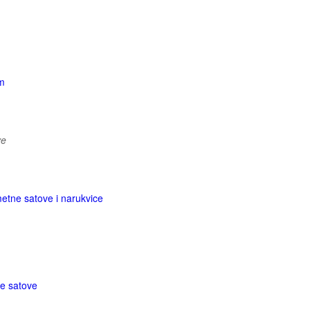
om
ve
etne satove i narukvice
e satove