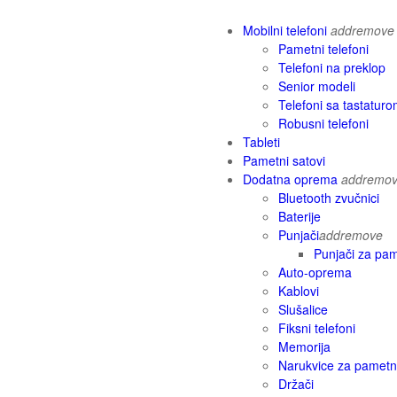
Mobilni telefoni
add
remove
Pametni telefoni
Telefoni na preklop
Senior modeli
Telefoni sa tastatur
Robusni telefoni
Tableti
Pametni satovi
Dodatna oprema
add
remo
Bluetooth zvučnici
Baterije
Punjači
add
remove
Punjači za pam
Auto-oprema
Kablovi
Slušalice
Fiksni telefoni
Memorija
Narukvice za pametn
Držači