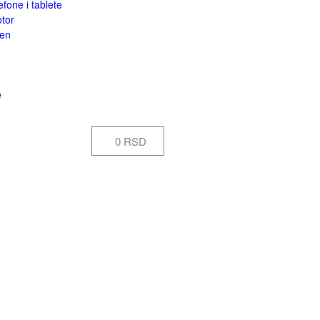
efone i tablete
otor
een
e
0 RSD