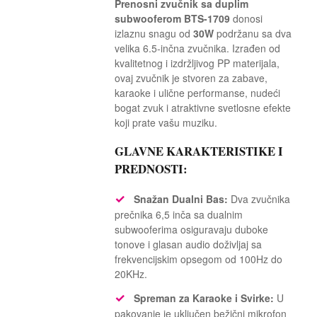
Prenosni zvučnik sa duplim
subwooferom BTS-1709
donosi
izlaznu snagu od
30W
podržanu sa dva
velika 6.5-inčna zvučnika. Izrađen od
kvalitetnog i izdržljivog PP materijala,
ovaj zvučnik je stvoren za zabave,
karaoke i ulične performanse, nudeći
bogat zvuk i atraktivne svetlosne efekte
koji prate vašu muziku.
GLAVNE KARAKTERISTIKE I
PREDNOSTI:
✓
Snažan Dualni Bas:
Dva zvučnika
prečnika 6,5 inča sa dualnim
subwooferima osiguravaju duboke
tonove i glasan audio doživljaj sa
frekvencijskim opsegom od 100Hz do
20KHz.
✓
Spreman za Karaoke i Svirke:
U
pakovanje je uključen bežični mikrofon