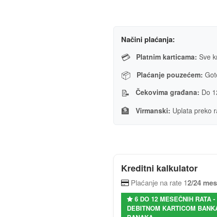
Načini plaćanja:
💳
Platnim karticama:
Sve kr
📦
Plaćanje pouzećem:
Goto
📝
Čekovima građana:
Do 1
🏦
Virmanski:
Uplata preko r
Kreditni kalkulator
Plaćanje na rate 1
2/24 me
6 DO 12 MESEČNIH RATA 
DEBITNOM KARTICOM BANKA 