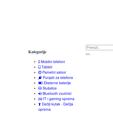
Kategorije
Mobilni telefoni
Tableti
Pametni satovi
Punjači za telefone
Eksterne baterije
Slušalice
Bluetooth zvučnici
IT i gaming oprema
Dečiji kutak - Dečija
oprema