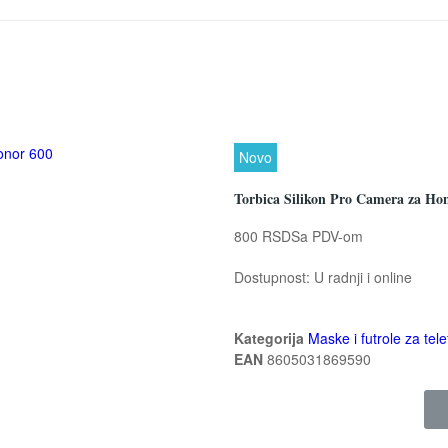
Novo
Torbica Silikon Pro Camera za Hon
800 RSD
Sa PDV-om
Dostupnost:
U radnji i online
Kategorija
Maske i futrole za tele
EAN
8605031869590