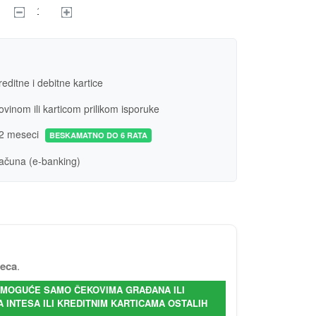
editne i debitne kartice
vinom ili karticom prilikom isporuke
2 meseci
BESKAMATNO DO 6 RATA
ačuna (e-banking)
seca
.
- MOGUĆE SAMO ČEKOVIMA GRAĐANA ILI
INTESA ILI KREDITNIM KARTICAMA OSTALIH