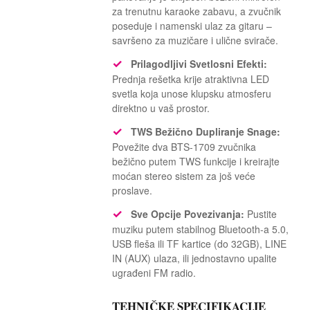
za trenutnu karaoke zabavu, a zvučnik
poseduje i namenski ulaz za gitaru –
savršeno za muzičare i ulične svirače.
✓
Prilagodljivi Svetlosni Efekti:
Prednja rešetka krije atraktivna LED
svetla koja unose klupsku atmosferu
direktno u vaš prostor.
✓
TWS Bežično Dupliranje Snage:
Povežite dva BTS-1709 zvučnika
bežično putem TWS funkcije i kreirajte
moćan stereo sistem za još veće
proslave.
✓
Sve Opcije Povezivanja:
Pustite
muziku putem stabilnog Bluetooth-a 5.0,
USB fleša ili TF kartice (do 32GB), LINE
IN (AUX) ulaza, ili jednostavno upalite
ugrađeni FM radio.
TEHNIČKE SPECIFIKACIJE