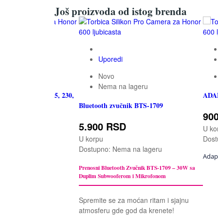
Još proizvoda od istog brenda
Uporedi
 lageru
Novo
Nema na lageru
ll Plus za Nokia 225, 230,
ADA
Bluetooth zvučnik BTS-1709
4UL)
90
5.900 RSD
D
U ko
U korpu
Dost
Dostupno:
Nema na lageru
a na lageru
Adap
Prenosni Bluetooth Zvučnik BTS-1709 – 30W sa
Duplim Subwooferom i Mikrofonom
Spremite se za moćan ritam i sjajnu
atmosferu gde god da krenete!