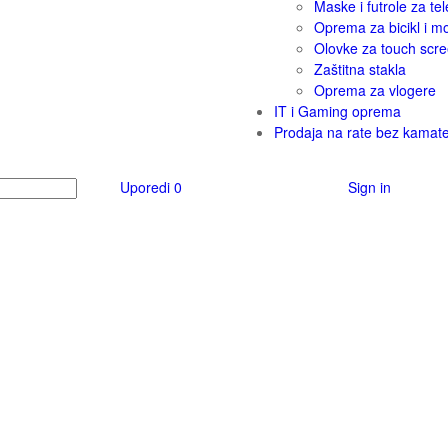
Maske i futrole za tel
Oprema za bicikl i m
Olovke za touch scr
Zaštitna stakla
Oprema za vlogere
IT i Gaming oprema
Prodaja na rate bez kamat
Uporedi
0
Sign in