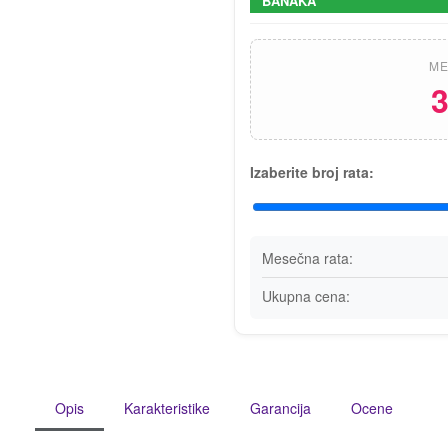
BANAKA
ME
3
Izaberite broj rata:
Mesečna rata:
Ukupna cena:
Opis
Karakteristike
Garancija
Ocene