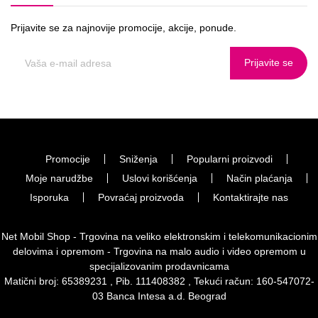
Prijavite se za najnovije promocije, akcije, ponude.
Prijavite se
Promocije
Sniženja
Popularni proizvodi
Moje narudžbe
Uslovi korišćenja
Način plaćanja
Isporuka
Povraćaj proizvoda
Kontaktirajte nas
Net Mobil Shop - Trgovina na veliko elektronskim i telekomunikacionim
delovima i opremom - Trgovina na malo audio i video opremom u
specijalizovanim prodavnicama
Matični broj: 65389231 , Pib. 111408382 , Tekući račun: 160-547072-
03 Banca Intesa a.d. Beograd