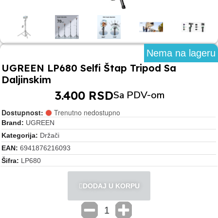
Nema na lageru
UGREEN LP680 Selfi Štap Tripod Sa
Daljinskim
3.400 RSD
Sa PDV-om
Dostupnost:
Trenutno nedostupno
Brand
UGREEN
Kategorija
Držači
EAN
6941876216093
Šifra
LP680
DODAJ U KORPU