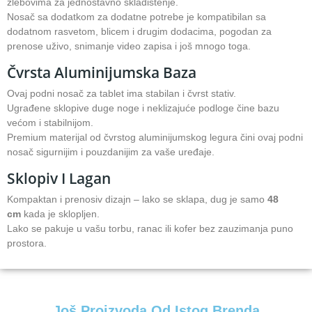
žlebovima za jednostavno skladištenje.
Nosač sa dodatkom za dodatne potrebe je kompatibilan sa
dodatnom rasvetom, blicem i drugim dodacima, pogodan za
prenose uživo, snimanje video zapisa i još mnogo toga.
Čvrsta Aluminijumska Baza
Ovaj podni nosač za tablet ima stabilan i čvrst stativ.
Ugrađene sklopive duge noge i neklizajuće podloge čine bazu
većom i stabilnijom.
Premium materijal od čvrstog aluminijumskog legura čini ovaj podni
nosač sigurnijim i pouzdanijim za vaše uređaje.
Sklopiv I Lagan
Kompaktan i prenosiv dizajn – lako se sklapa, dug je samo
48
cm
kada je sklopljen.
Lako se pakuje u vašu torbu, ranac ili kofer bez zauzimanja puno
prostora.
Još Proizvoda Od Istog Brenda