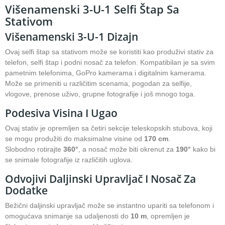
Višenamenski 3-U-1 Selfi Štap Sa
Stativom
Višenamenski 3-U-1 Dizajn
Ovaj selfi štap sa stativom može se koristiti kao produživi stativ za
telefon, selfi štap i podni nosač za telefon. Kompatibilan je sa svim
pametnim telefonima, GoPro kamerama i digitalnim kamerama.
Može se primeniti u različitim scenama, pogodan za selfije,
vlogove, prenose uživo, grupne fotografije i još mnogo toga.
Podesiva Visina I Ugao
Ovaj stativ je opremljen sa četiri sekcije teleskopskih stubova, koji
se mogu produžiti do maksimalne visine od
170 cm
.
Slobodno rotirajte
360°
, a nosač može biti okrenut za
190°
kako bi
se snimale fotografije iz različitih uglova.
Odvojivi Daljinski Upravljač I Nosač Za
Dodatke
Bežični daljinski upravljač može se instantno upariti sa telefonom i
omogućava snimanje sa udaljenosti do
10 m
, opremljen je