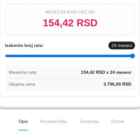
MESEČNA RATA VEĆ OD
154,42 RSD
Izaberite broj rata:
24
meseci
Mesečna rata:
154,42 RSD x 24 meseci
Ukupna cena:
3.706,00 RSD
Opis
Karakteristike
Garancija
Ocene