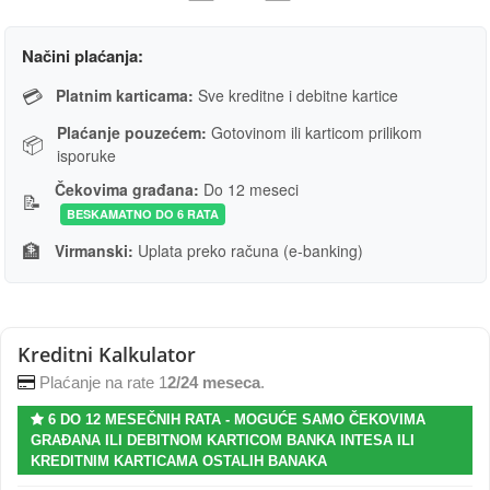
Načini plaćanja:
💳
Platnim karticama:
Sve kreditne i debitne kartice
Plaćanje pouzećem:
Gotovinom ili karticom prilikom
📦
isporuke
Čekovima građana:
Do 12 meseci
📝
BESKAMATNO DO 6 RATA
🏦
Virmanski:
Uplata preko računa (e-banking)
Kreditni Kalkulator
Plaćanje na rate 1
2/24 meseca
.
6 DO 12 MESEČNIH RATA - MOGUĆE SAMO ČEKOVIMA
GRAĐANA ILI DEBITNOM KARTICOM BANKA INTESA ILI
KREDITNIM KARTICAMA OSTALIH BANAKA