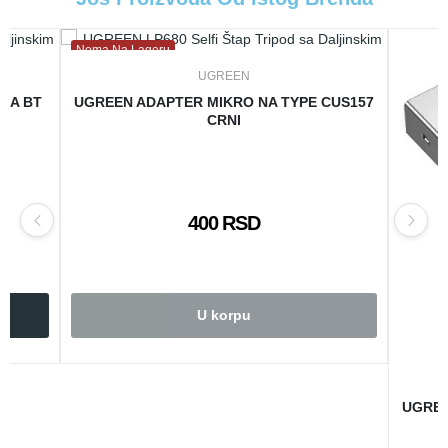
Nema Na Lageru
UGREEN
 SA BT
UGREEN ADAPTER MIKRO NA TYPE CUS157
CRNI
400 RSD
U korpu
UGREE