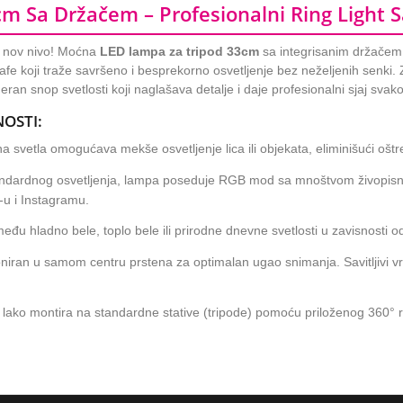
m Sa Držačem – Profesionalni Ring Light
no nov nivo! Moćna
LED lampa za tripod 33cm
sa integrisanim držačem z
rafe koji traže savršeno i besprekorno osvetljenje bez neželjenih senki.
an snop svetlosti koji naglašava detalje i daje profesionalni sjaj sva
NOSTI:
 svetla omogućava mekše osvetljenje lica ili objekata, eliminišući oštr
dardnog osvetljenja, lampa poseduje RGB mod sa mnoštvom živopisnih 
-u i Instagramu.
među hladno bele, toplo bele ili prirodne dnevne svetlosti u zavisnosti
niran u samom centru prstena za optimalan ugao snimanja. Savitljivi vrat
ako montira na standardne stative (tripode) pomoću priloženog 360° r