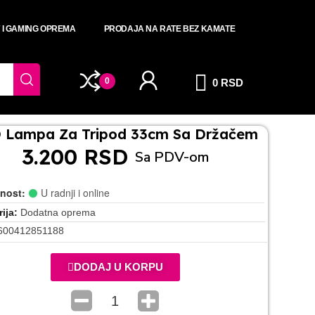
T I GAMING OPREMA
PRODAJA NA RATE BEZ KAMATE
0
0 RSD
 Lampa Za Tripod 33cm Sa Držačem
3.200 RSD
Sa PDV-om
nost:
U radnji i online
ija
Dodatna oprema
600412851188
DODAJ U KORPU