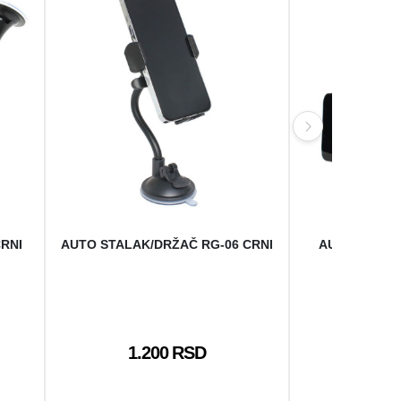
RNI
AUTO STALAK/DRŽAČ RG-06 CRNI
AUTO STALA
ŠTIPAL
1.200 RSD
50