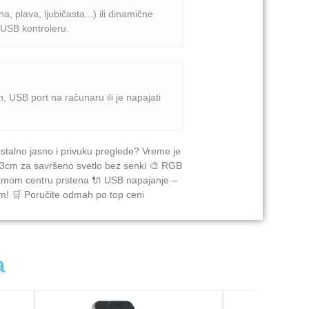
 plava, ljubičasta...) ili dinamične
USB kontroleru.
, USB port na računaru ili je napajati
talno jasno i privuku preglede? Vreme je
33cm za savršeno svetlo bez senki 🎨 RGB
u samom centru prstena 🔌 USB napajanje –
im! 🛒 Poručite odmah po top ceni
a