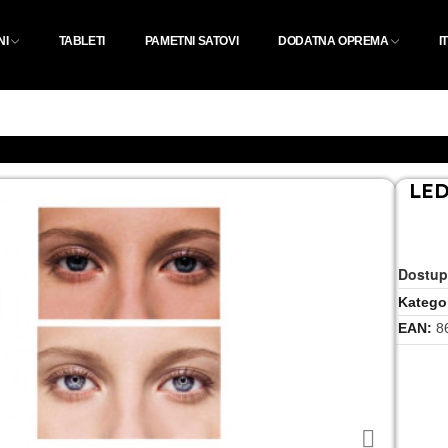
NI
TABLETI
PAMETNI SATOVI
DODATNA OPREMA
I
LED
Dostup
Kategor
EAN
8