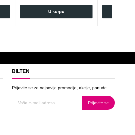
U korpu
U 
BILTEN
Prijavite se za najnovije promocije, akcije, ponude.
Prijavite se