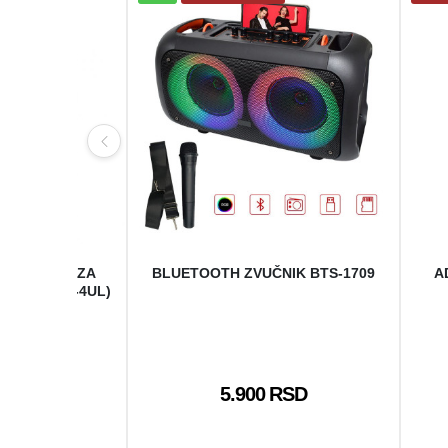
CELL PLUS ZA
BLUETOOTH ZVUČNIK BTS-1709
A
310 2017(BL-4UL)
 RSD
5.900 RSD