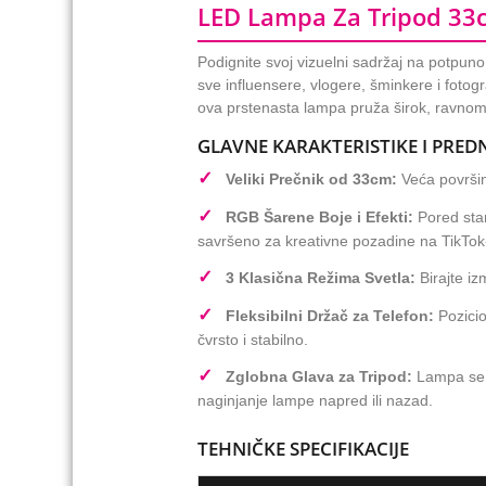
LED Lampa Za Tripod 33c
Podignite svoj vizuelni sadržaj na potpu
sve influensere, vlogere, šminkere i fotog
ova prstenasta lampa pruža širok, ravnomer
GLAVNE KARAKTERISTIKE I PRED
✓
Veliki Prečnik od 33cm:
Veća površina
✓
RGB Šarene Boje i Efekti:
Pored stan
savršeno za kreativne pozadine na TikTok
✓
3 Klasična Režima Svetla:
Birajte iz
✓
Fleksibilni Držač za Telefon:
Pozicio
čvrsto i stabilno.
✓
Zglobna Glava za Tripod:
Lampa se l
naginjanje lampe napred ili nazad.
TEHNIČKE SPECIFIKACIJE