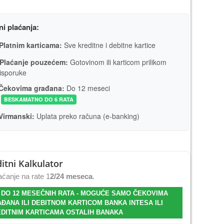
ni plaćanja:
Platnim karticama:
Sve kreditne i debitne kartice
Plaćanje pouzećem:
Gotovinom ili karticom prilikom
isporuke
Čekovima građana:
Do 12 meseci
BESKAMATNO DO 6 RATA
Virmanski:
Uplata preko računa (e-banking)
itni Kalkulator
ćanje na rate 1
2/24 meseca
.
 DO 12 MESEČNIH RATA - MOGUĆE SAMO ČEKOVIMA
ĐANA ILI DEBITNOM KARTICOM BANKA INTESA ILI
DITNIM KARTICAMA OSTALIH BANAKA