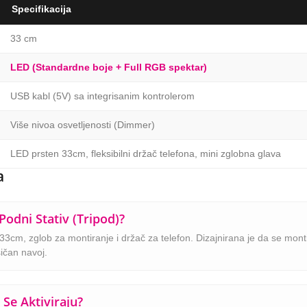
Specifikacija
33 cm
LED (Standardne boje + Full RGB spektar)
USB kabl (5V) sa integrisanim kontrolerom
Više nivoa osvetljenosti (Dimmer)
LED prsten 33cm, fleksibilni držač telefona, mini zglobna glava
a
Podni Stativ (tripod)?
3cm, zglob za montiranje i držač za telefon. Dizajnirana je da se montira
sičan navoj.
Se Aktiviraju?