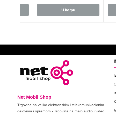
rpu
U korpu
I
O
B
Net Mobil Shop
K
Trgovina na veliko elektronskim i telekomunikacionim
M
delovima i opremom - Trgovina na malo audio i video