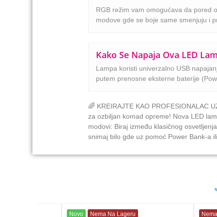
RGB režim vam omogućava da pored obično
modove gde se boje same smenjuju i p
Kako Se Napaja Ova LED Lam
Lampa koristi univerzalno USB napajanje.
putem prenosne eksterne baterije (Pow
🌈 KREIRAJTE KAO PROFESIONALAC UZ RGB R
za ozbiljan komad opreme! Nova LED lampa
modovi: Biraj između klasičnog osvetljenj
snimaj bilo gde uz pomoć Power Bank-a ili
Novo
Nema Na Lageru
Nema