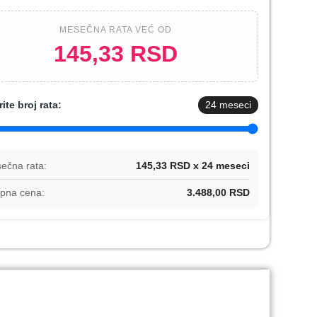
MESEČNA RATA VEĆ OD
145,33 RSD
rite broj rata:
24
meseci
ečna rata:
145,33 RSD x 24 meseci
pna cena:
3.488,00 RSD