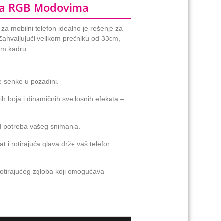
 Sa RGB Modovima
a mobilni telefon idealno je rešenje za
 Zahvaljujući velikom prečniku od 33cm,
kom kadru.
e senke u pozadini.
boja i dinamičnih svetlosnih efekata –
 od potreba vašeg snimanja.
 i rotirajuća glava drže vaš telefon
otirajućeg zgloba koji omogućava