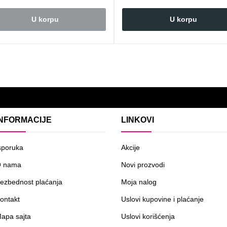
U korpu
U korpu
INFORMACIJE
LINKOVI
sporuka
Akcije
 nama
Novi prozvodi
ezbednost plaćanja
Moja nalog
ontakt
Uslovi kupovine i plaćanje
apa sajta
Uslovi korišćenja