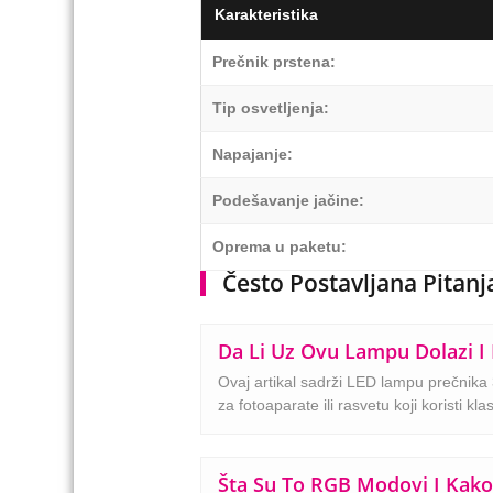
Karakteristika
Prečnik prstena:
Tip osvetljenja:
Napajanje:
Podešavanje jačine:
Oprema u paketu:
Često Postavljana Pitanj
Da Li Uz Ovu Lampu Dolazi I 
Ovaj artikal sadrži LED lampu prečnika 3
za fotoaparate ili rasvetu koji koristi kla
Šta Su To RGB Modovi I Kako 