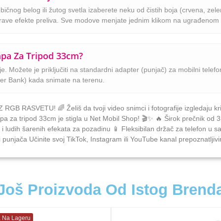
g belog ili žutog svetla izaberete neku od čistih boja (crvena, zelena,
rave efekte preliva. Sve modove menjate jednim klikom na ugrađenom 
pa Za Tripod 33cm?
 Možete je priključiti na standardni adapter (punjač) za mobilni telefon
er Bank) kada snimate na terenu.
ASVETU! 🌈 Želiš da tvoji video snimci i fotografije izgledaju kris
 za tripod 33cm je stigla u Net Mobil Shop! 🎬✨ 🔥 Širok prečnik od 
a i ludih šarenih efekata za pozadinu 📱 Fleksibilan držač za telefon 
 punjača Učinite svoj TikTok, Instagram ili YouTube kanal prepoznatljiv
Još Proizvoda Od Istog Brend
 Na Lageru