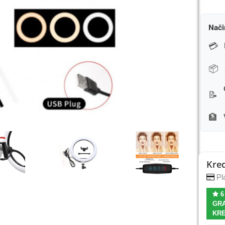
Nači
💳
📦
📝
🏦
Kred
Pla
6
GRA
KRE