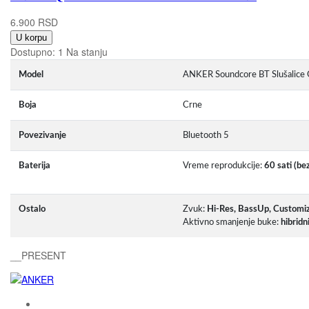
6.900 RSD
U korpu
Dostupno:
1 Na stanju
Model
ANKER Soundcore BT Slušalice
Boja
Crne
Povezivanje
Bluetooth 5
Baterija
Vreme reprodukcije:
60 sati (be
Ostalo
Zvuk:
Hi-Res, BassUp, Customi
Aktivno smanjenje buke:
hibrid
__PRESENT