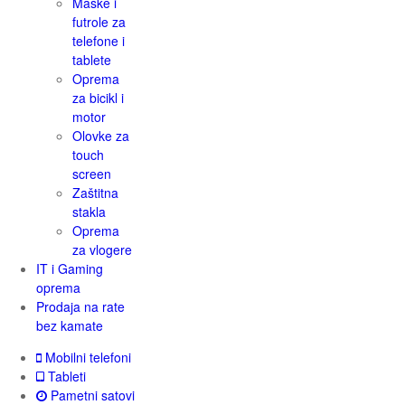
Maske i
futrole za
telefone i
tablete
Oprema
za bicikl i
motor
Olovke za
touch
screen
Zaštitna
stakla
Oprema
za vlogere
IT i Gaming
oprema
Prodaja na rate
bez kamate
Mobilni telefoni
Tableti
Pametni satovi