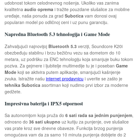
udobnost tokom celodnevnog nošenja. Ukoliko vas zanima
kvalitetna
audio oprema
i tražite pouzdane slušalice za mobilne
uređaje, naša ponuda za grad
Subotica
vam donosi ovaj
popularan model po odličnoj ceni i uz punu garanciju.
Napredna Bluetooth 5.3 tehnologija i Game Mode
Zahvaljujući najnovijoj
Bluetooth 5.3
verziji, Soundcore K20i
obezbeđuju stabilnu i brzu bežičnu vezu sa dometom do 10
metara, uz podršku za ENC tehnologiju koja smanjuje buku tokom
poziva. Za gejmere i ljubitelje multimedije tu je i poseban
Game
Mode
koji se aktivira putem aplikacije, smanjujući kašnjenje
zvuka. Istražite našu
internet prodavnicu
i uverite se zašto je
tehnika Subotica
asortiman koji nudimo prvi izbor za moderne
gedžete.
Impresivna baterija i IPX5 otpornost
Sa autonomijom koja pruža do
6 sati rada sa jednim punjenjem
,
odnosno do
36 sati ukupno
uz kutiju za punjenje, ove slušalice
vas prate kroz sve dnevne obaveze. Funkcija brzog punjenja
omogućava vam da za samo 10 minuta punjenja dobijete do 2