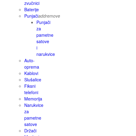
zvučnici
Baterije
Punjači
add
remove
Punjači
za
pametne
satove
i
narukvice
Auto-
oprema
Kablovi
Slušalice
Fiksni
telefoni
Memorija
Narukvice
za
pametne
satove
Držači