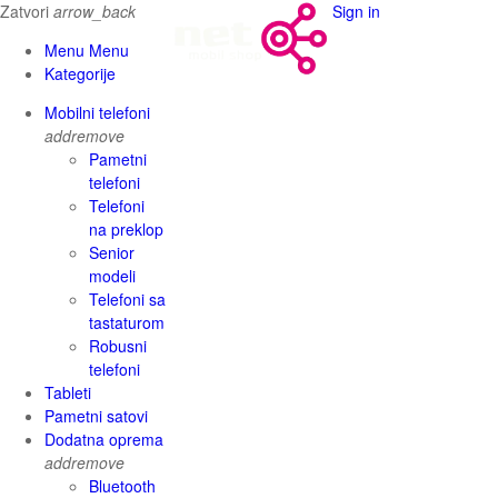
Zatvori
arrow_back
Sign in
Menu Menu
Kategorije
Mobilni telefoni
add
remove
Pametni
telefoni
Telefoni
na preklop
Senior
modeli
Telefoni sa
tastaturom
Robusni
telefoni
Tableti
Pametni satovi
Dodatna oprema
add
remove
Bluetooth