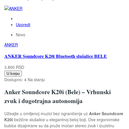
Uporedi
Novo
ANKER
ANKER Soundcore K20i Bluetooth slušalice BELE
3.800 RSD
U korpu
Dostupno:
4 Na stanju
Anker Soundcore K20i (Bele) – Vrhunski
zvuk i dugotrajna autonomija
Uživajte u omiljenoj muzici bez ograničenja uz
Anker Soundcore
K20i
bežične slušalice u elegantnoj beloj boji. Ove ergonomske
bubice dizajnirane su da pruže moćan stereo zvuk i izuzetnu