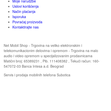
Moje narudžbe
Uslovi korišćenja
Način plaćanja
Isporuka
Povraćaj proizvoda
Kontaktirajte nas
Net Mobil Shop - Trgovina na veliko elektronskim i
telekomunikacionim delovima i opremom - Trgovina na malo
audio i video opremom u specijalizovanim prodavnicama
Matični broj: 65389231 , Pib. 111408382 , Tekući račun: 160-
547072-03 Banca Intesa a.d. Beograd
Servis i prodaja mobilnih telefona Subotica