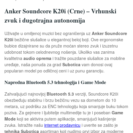
Anker Soundcore K20i (Crne) – Vrhunski
zvuk i dugotrajna autonomija
Uživajte u omiljenoj muzici bez ograničenja uz
Anker Soundcore
K20i
bežične slušalice u elegantnoj beloj boji. Ove ergonomske
bubice dizajnirane su da pruže moćan stereo zvuk i izuzetnu
udobnost tokom celodnevnog nošenja. Ukoliko vas zanima
kvalitetna
audio oprema
i tražite pouzdane slušalice za mobilne
uređaje, naša ponuda za grad
Subotica
vam donosi ovaj
popularan model po odličnoj ceni i uz punu garanciju.
Napredna Bluetooth 5.3 tehnologija i Game Mode
Zahvaljujući najnovijoj
Bluetooth 5.3
verziji, Soundcore K20i
obezbeđuju stabilnu i brzu bežičnu vezu sa dometom do 10
metara, uz podršku za ENC tehnologiju koja smanjuje buku tokom
poziva. Za gejmere i ljubitelje multimedije tu je i poseban
Game
Mode
koji se aktivira putem aplikacije, smanjujući kašnjenje
zvuka. Istražite našu
internet prodavnicu
i uverite se zašto je
tehnika Subotica
asortiman koji nudimo prvi izbor za moderne