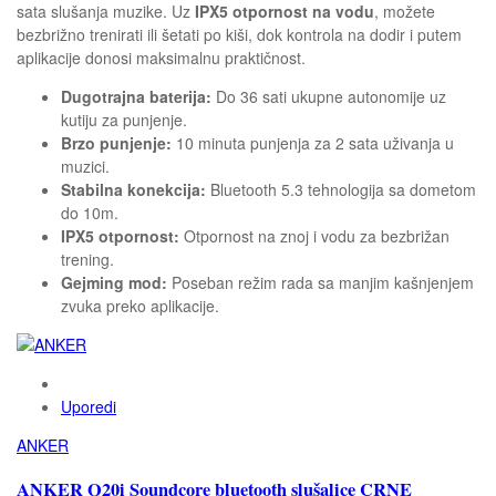
sata slušanja muzike. Uz
IPX5 otpornost na vodu
, možete
bezbrižno trenirati ili šetati po kiši, dok kontrola na dodir i putem
aplikacije donosi maksimalnu praktičnost.
Dugotrajna baterija:
Do 36 sati ukupne autonomije uz
kutiju za punjenje.
Brzo punjenje:
10 minuta punjenja za 2 sata uživanja u
muzici.
Stabilna konekcija:
Bluetooth 5.3 tehnologija sa dometom
do 10m.
IPX5 otpornost:
Otpornost na znoj i vodu za bezbrižan
trening.
Gejming mod:
Poseban režim rada sa manjim kašnjenjem
zvuka preko aplikacije.
Uporedi
ANKER
ANKER Q20i Soundcore bluetooth slušalice CRNE