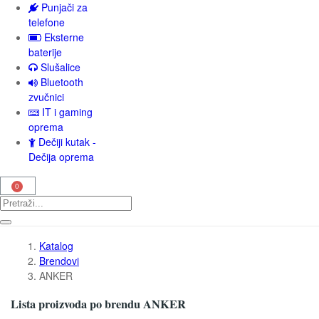
Punjači za
telefone
Eksterne
baterije
Slušalice
Bluetooth
zvučnici
IT i gaming
oprema
Dečiji kutak -
Dečija oprema
Katalog
Brendovi
ANKER
Lista proizvoda po brendu ANKER
Resetuj