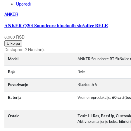
Uporedi
ANKER
ANKER Q20i Soundcore bluetooth slušalice BELE
6.900 RSD
U korpu
Dostupno:
2 Na stanju
Model
ANKER Soundcore BT Slušalice
Boja
Bele
Povezivanje
Bluetooth 5
Baterija
Vreme reprodukcije:
60 sati (be
Ostalo
Zvuk:
Hi-Res, BassUp, Customi
Aktivno smanjenje buke:
hibrid