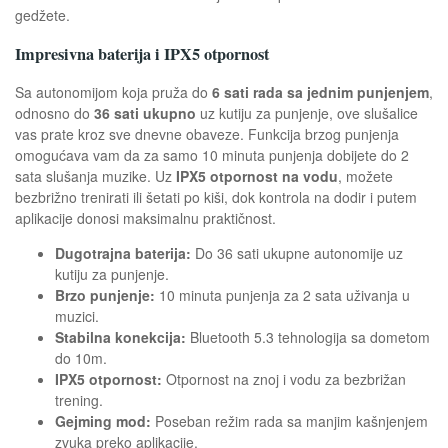
gedžete.
Impresivna baterija i IPX5 otpornost
Sa autonomijom koja pruža do
6 sati rada sa jednim punjenjem
,
odnosno do
36 sati ukupno
uz kutiju za punjenje, ove slušalice
vas prate kroz sve dnevne obaveze. Funkcija brzog punjenja
omogućava vam da za samo 10 minuta punjenja dobijete do 2
sata slušanja muzike. Uz
IPX5 otpornost na vodu
, možete
bezbrižno trenirati ili šetati po kiši, dok kontrola na dodir i putem
aplikacije donosi maksimalnu praktičnost.
Dugotrajna baterija:
Do 36 sati ukupne autonomije uz
kutiju za punjenje.
Brzo punjenje:
10 minuta punjenja za 2 sata uživanja u
muzici.
Stabilna konekcija:
Bluetooth 5.3 tehnologija sa dometom
do 10m.
IPX5 otpornost:
Otpornost na znoj i vodu za bezbrižan
trening.
Gejming mod:
Poseban režim rada sa manjim kašnjenjem
zvuka preko aplikacije.