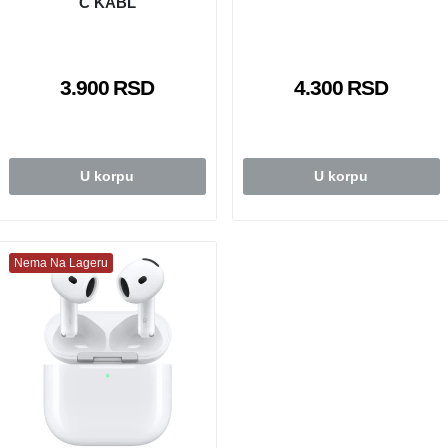
C KABL
3.900 RSD
4.300 RSD
U korpu
U korpu
Nema Na Lageru