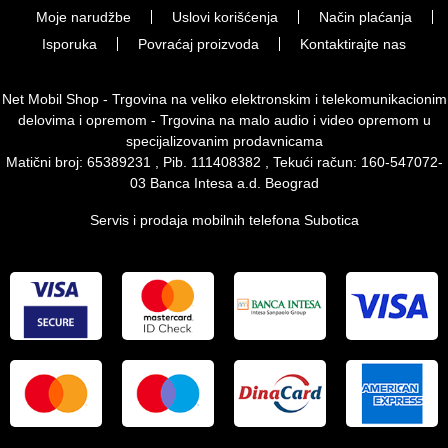
Moje narudžbe
Uslovi korišćenja
Način plaćanja
Isporuka
Povraćaj proizvoda
Kontaktirajte nas
Net Mobil Shop - Trgovina na veliko elektronskim i telekomunikacionim
delovima i opremom - Trgovina na malo audio i video opremom u
specijalizovanim prodavnicama
Matični broj: 65389231 , Pib. 111408382 , Tekući račun: 160-547072-
03 Banca Intesa a.d. Beograd
Servis i prodaja mobilnih telefona Subotica