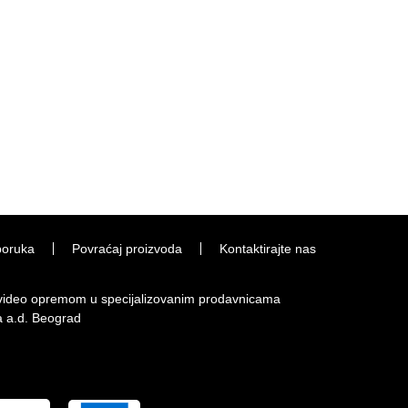
poruka
Povraćaj proizvoda
Kontaktirajte nas
i video opremom u specijalizovanim prodavnicama
a a.d. Beograd