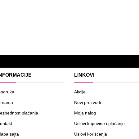
INFORMACIJE
LINKOVI
sporuka
Akcije
 nama
Novi prozvodi
ezbednost plaćanja
Moja nalog
ontakt
Uslovi kupovine i plaćanje
apa sajta
Uslovi korišćenja