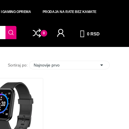
T I GAMING OPREMA
PRODAJA NA RATE BEZ KAMATE
0
0 RSD

Sortiraj po:
Najnovije prvo