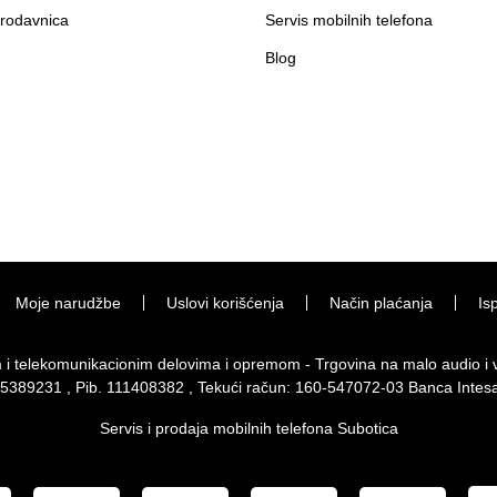
rodavnica
Servis mobilnih telefona
Blog
Moje narudžbe
Uslovi korišćenja
Način plaćanja
Is
im i telekomunikacionim delovima i opremom - Trgovina na malo audio 
 65389231 , Pib. 111408382 , Tekući račun: 160-547072-03 Banca Intes
Servis i prodaja mobilnih telefona Subotica