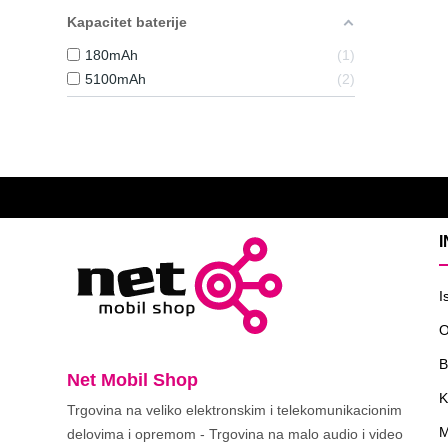
Kapacitet baterije
180mAh
1
5100mAh
2
I
O
B
Net Mobil Shop
K
Trgovina na veliko elektronskim i telekomunikacionim
M
delovima i opremom - Trgovina na malo audio i video