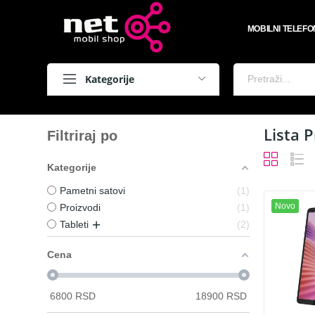
MOBILNI TELEFO
Kategorije
Lista 
Filtriraj po
Kategorije
Pametni satovi
1
Novo
Proizvodi
1
Tableti
2
Cena
6800
RSD
18900
RSD