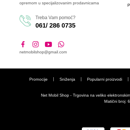
opremom u specijalizovanim prodavnicama
P
Treba Vam pomoć?
061/ 286 0735
netmobilshop@gmail.com
Promocije
Sniženja
Popularni proizvodi
Net Mobil Shop - Trgovina na veliko elektronsk
Matični broj: