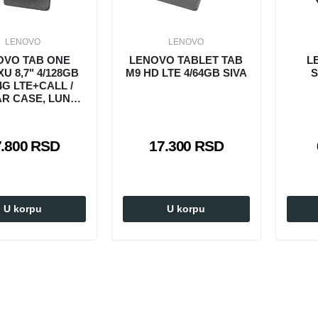
LENOVO
LENOVO
OVO TAB ONE
LENOVO TABLET TAB
L
XU 8,7" 4/128GB
M9 HD LTE 4/64GB SIVA
S
 4G LTE+CALL /
R CASE, LUNA
GREY
7.800 RSD
17.300 RSD
U korpu
U korpu