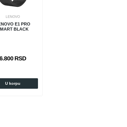
LENOVO
ENOVO E1 PRO
MART BLACK
6.800 RSD
U korpu