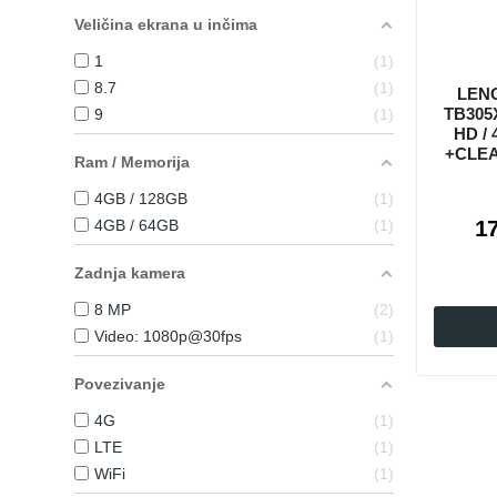
Veličina ekrana u inčima
1
1
8.7
1
LEN
TB305
9
1
HD /
+CLEA
Ram / Memorija
4GB / 128GB
1
1
4GB / 64GB
1
Zadnja kamera
8 MP
2
Video: 1080p@30fps
1
Povezivanje
4G
1
LTE
1
WiFi
1