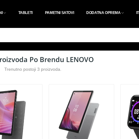
NI
TABLETI
PAMETNI SATOVI
DODATNA OPREMA
I
Proizvoda Po Brendu LENOVO
Trenutno postoji 3 proizvoda.