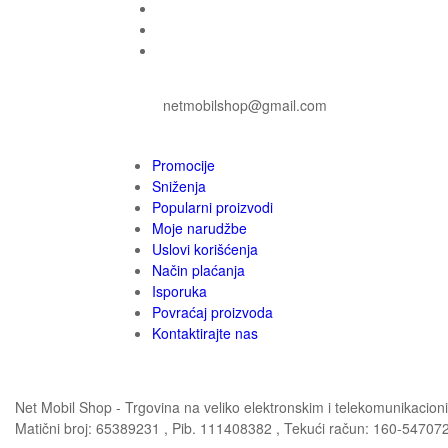
netmobilshop@gmail.com
Promocije
Sniženja
Popularni proizvodi
Moje narudžbe
Uslovi korišćenja
Način plaćanja
Isporuka
Povraćaj proizvoda
Kontaktirajte nas
Net Mobil Shop - Trgovina na veliko elektronskim i telekomunikaci
Matični broj: 65389231 , Pib. 111408382 , Tekući račun: 160-54707