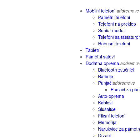
Mobilni telefoni
add
remove
Pametni telefoni
Telefoni na preklop
Senior modeli
Telefoni sa tastatur
Robusni telefoni
Tableti
Pametni satovi
Dodatna oprema
add
remo
Bluetooth zvučnici
Baterije
Punjači
add
remove
Punjači za pam
Auto-oprema
Kablovi
Slušalice
Fiksni telefoni
Memorija
Narukvice za pametn
Držači