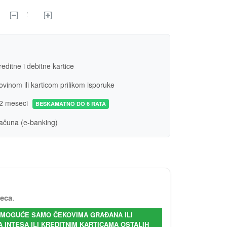
editne i debitne kartice
vinom ili karticom prilikom isporuke
2 meseci
BESKAMATNO DO 6 RATA
ačuna (e-banking)
seca
.
- MOGUĆE SAMO ČEKOVIMA GRAĐANA ILI
INTESA ILI KREDITNIM KARTICAMA OSTALIH