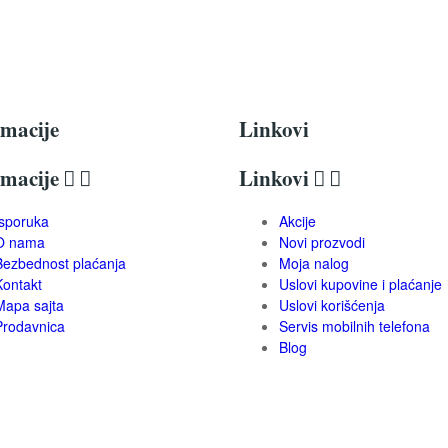
rmacije
Linkovi
rmacije


Linkovi


Isporuka
Akcije
O nama
Novi prozvodi
Bezbednost plaćanja
Moja nalog
Kontakt
Uslovi kupovine i plaćanje
Mapa sajta
Uslovi korišćenja
Prodavnica
Servis mobilnih telefona
Blog