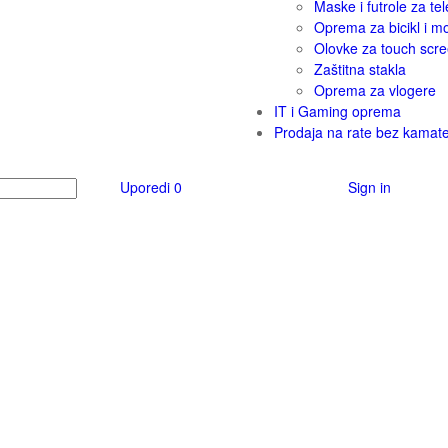
Maske i futrole za tel
Oprema za bicikl i m
Olovke za touch scr
Zaštitna stakla
Oprema za vlogere
IT i Gaming oprema
Prodaja na rate bez kamat
Uporedi
0
Sign in