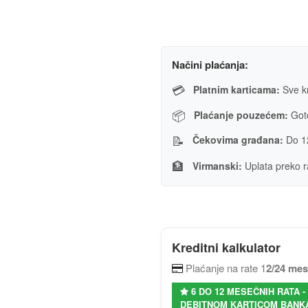
Načini plaćanja:
💳
Platnim karticama:
Sve kr
📦
Plaćanje pouzećem:
Goto
📝
Čekovima građana:
Do 1
🏦
Virmanski:
Uplata preko r
Kreditni kalkulator
Plaćanje na rate 1
2/24 me
6 DO 12 MESEČNIH RATA 
DEBITNOM KARTICOM BANKA 