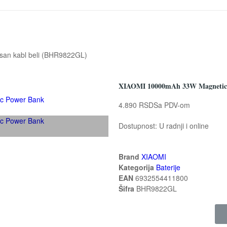
san kabl beli (BHR9822GL)
XIAOMI 10000mAh 33W Magnetic P
4.890 RSD
Sa PDV-om
Dostupnost:
U radnji i online
Brand
XIAOMI
Kategorija
Baterije
EAN
6932554411800
Šifra
BHR9822GL