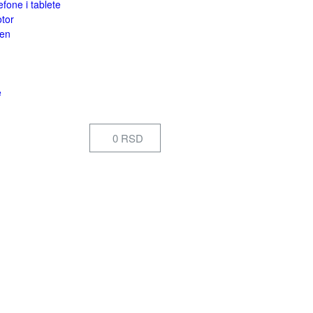
efone i tablete
otor
een
e
0 RSD