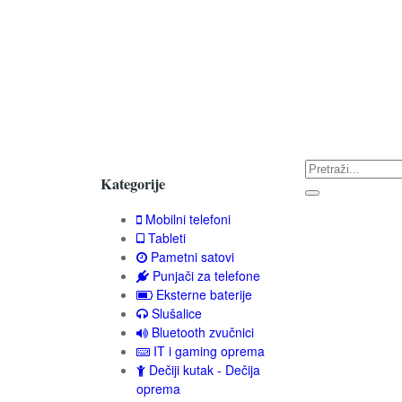
Kategorije
Mobilni telefoni
Tableti
Pametni satovi
Punjači za telefone
Eksterne baterije
Slušalice
Bluetooth zvučnici
IT i gaming oprema
Dečiji kutak - Dečija
oprema