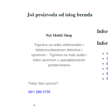
Još proizvoda od istog brenda
Info
Net Mobil Shop
Info
Trgovina na veliko elektronskim i
telekomunikacionim delovima i
opremom - Trgovina na malo audio i
video opremom u specijalizovanim
prodavnicama
Treba Vam pomoć?
061/ 286 0735