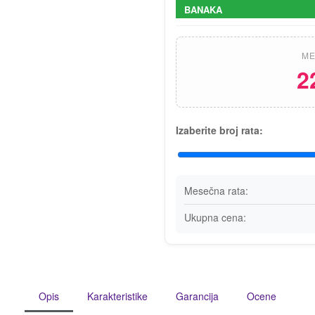
BANAKA
ME
2
Izaberite broj rata:
Mesečna rata:
Ukupna cena:
Opis
Karakteristike
Garancija
Ocene