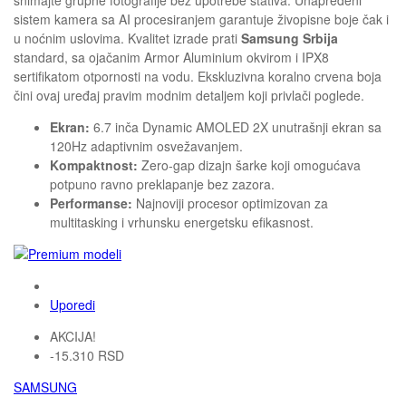
sistem kamera sa AI procesiranjem garantuje živopisne boje čak i
u noćnim uslovima. Kvalitet izrade prati
Samsung Srbija
standard, sa ojačanim Armor Aluminium okvirom i IPX8
sertifikatom otpornosti na vodu. Ekskluzivna koralno crvena boja
čini ovaj uređaj pravim modnim detaljem koji privlači poglede.
Ekran:
6.7 inča Dynamic AMOLED 2X unutrašnji ekran sa
120Hz adaptivnim osvežavanjem.
Kompaktnost:
Zero-gap dizajn šarke koji omogućava
potpuno ravno preklapanje bez zazora.
Performanse:
Najnoviji procesor optimizovan za
multitasking i vrhunsku energetsku efikasnost.
Uporedi
AKCIJA!
-15.310 RSD
SAMSUNG