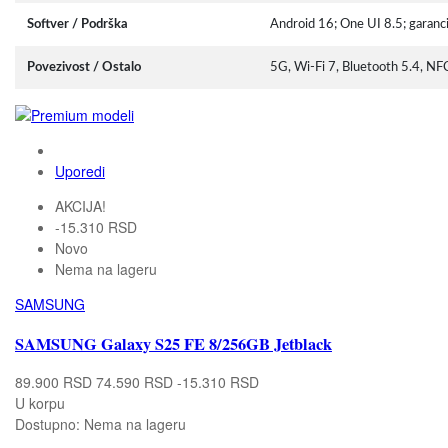
Softver / Podrška
Android 16; One UI 8.5; garancij
Povezivost / Ostalo
5G, Wi-Fi 7, Bluetooth 5.4, N
Uporedi
AKCIJA!
-15.310 RSD
Novo
Nema na lageru
SAMSUNG
SAMSUNG Galaxy S25 FE 8/256GB Jetblack
89.900 RSD
74.590 RSD
-15.310 RSD
U korpu
Dostupno:
Nema na lageru