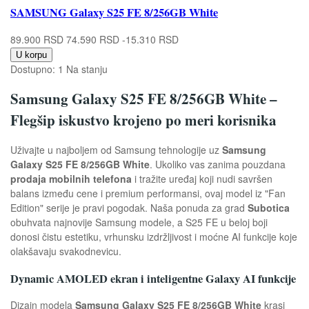
SAMSUNG Galaxy S25 FE 8/256GB White
89.900 RSD
74.590 RSD
-15.310 RSD
U korpu
Dostupno:
1 Na stanju
Samsung Galaxy S25 FE 8/256GB White –
Flegšip iskustvo krojeno po meri korisnika
Uživajte u najboljem od Samsung tehnologije uz
Samsung
Galaxy S25 FE 8/256GB White
. Ukoliko vas zanima pouzdana
prodaja mobilnih telefona
i tražite uređaj koji nudi savršen
balans između cene i premium performansi, ovaj model iz "Fan
Edition" serije je pravi pogodak. Naša ponuda za grad
Subotica
obuhvata najnovije Samsung modele, a S25 FE u beloj boji
donosi čistu estetiku, vrhunsku izdržljivost i moćne AI funkcije koje
olakšavaju svakodnevicu.
Dynamic AMOLED ekran i inteligentne Galaxy AI funkcije
Dizajn modela
Samsung Galaxy S25 FE 8/256GB White
krasi