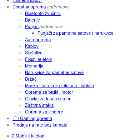
Dodatna oprema
add
remove
Bluetooth zvučnici
Baterije
Punjači
add
remove
Punjači za pametne satove i narukvice
Auto-oprema
Kablovi
Slušalice
Fiksni telefoni
Memorija
Narukvice za pametne satove
Držači
Maske i futrole za telefone i tablete
Oprema za bicikl i motor
Olovke za touch screen
Zaštitna stakla
Oprema za vlogere
IT i Gaming oprema
Prodaja na rate bez kamate
Mobilni telefoni