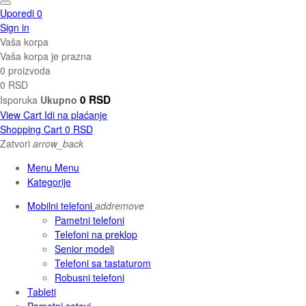
Uporedi
0
Sign in
Vaša korpa
Vaša korpa je prazna
0 proizvoda
0 RSD
0 RSD
Isporuka
Ukupno
View Cart
Idi na plaćanje
Shopping Cart
0 RSD
Zatvori
arrow_back
Menu Menu
Kategorije
Mobilni telefoni
add
remove
Pametni telefoni
Telefoni na preklop
Senior modeli
Telefoni sa tastaturom
Robusni telefoni
Tableti
Pametni satovi