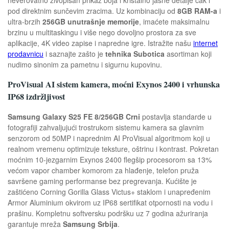
pod direktnim sunčevim zracima. Uz kombinaciju od
8GB RAM-a
i
ultra-brzih
256GB unutrašnje memorije
, imaćete maksimalnu
brzinu u multitaskingu i više nego dovoljno prostora za sve
aplikacije, 4K video zapise i napredne igre. Istražite našu
internet
prodavnicu
i saznajte zašto je
tehnika Subotica
asortiman koji
nudimo sinonim za pametnu i sigurnu kupovinu.
ProVisual AI sistem kamera, moćni Exynos 2400 i vrhunska
IP68 izdržljivost
Samsung Galaxy S25 FE 8/256GB Crni
postavlja standarde u
fotografiji zahvaljujući trostrukom sistemu kamera sa glavnim
senzorom od 50MP i naprednim AI ProVisual algoritmom koji u
realnom vremenu optimizuje teksture, oštrinu i kontrast. Pokretan
moćnim 10-jezgarnim Exynos 2400 flegšip procesorom sa 13%
većom vapor chamber komorom za hlađenje, telefon pruža
savršene gaming performanse bez pregrevanja. Kućište je
zaštićeno Corning Gorilla Glass Victus+ staklom i unapređenim
Armor Aluminium okvirom uz IP68 sertifikat otpornosti na vodu i
prašinu. Kompletnu softversku podršku uz 7 godina ažuriranja
garantuje mreža
Samsung Srbija
.