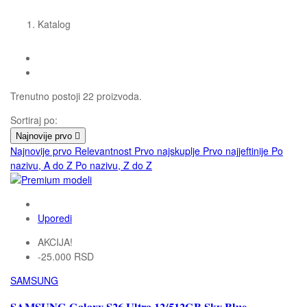
Katalog
Trenutno postoji 22 proizvoda.
Sortiraj po:
Najnovije prvo

Najnovije prvo
Relevantnost
Prvo najskuplje
Prvo najjeftinije
Po
nazivu, A do Z
Po nazivu, Z do Z
Uporedi
AKCIJA!
-25.000 RSD
SAMSUNG
SAMSUNG Galaxy S26 Ultra 12/512GB Sky Blue