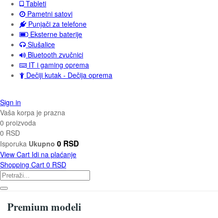
Tableti
Pametni satovi
Punjači za telefone
Eksterne baterije
Slušalice
Bluetooth zvučnici
IT i gaming oprema
Dečiji kutak - Dečija oprema
Sign in
Vaša korpa je prazna
0 proizvoda
0 RSD
0 RSD
Isporuka
Ukupno
View Cart
Idi na plaćanje
Shopping Cart
0 RSD
Premium modeli