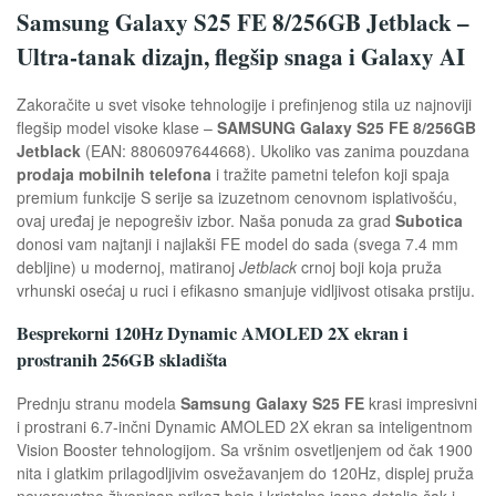
Samsung Galaxy S25 FE 8/256GB Jetblack –
Ultra-tanak dizajn, flegšip snaga i Galaxy AI
Zakoračite u svet visoke tehnologije i prefinjenog stila uz najnoviji
flegšip model visoke klase –
SAMSUNG Galaxy S25 FE 8/256GB
Jetblack
(EAN: 8806097644668). Ukoliko vas zanima pouzdana
prodaja mobilnih telefona
i tražite pametni telefon koji spaja
premium funkcije S serije sa izuzetnom cenovnom isplativošću,
ovaj uređaj je nepogrešiv izbor. Naša ponuda za grad
Subotica
donosi vam najtanji i najlakši FE model do sada (svega 7.4 mm
debljine) u modernoj, matiranoj
Jetblack
crnoj boji koja pruža
vrhunski osećaj u ruci i efikasno smanjuje vidljivost otisaka prstiju.
Besprekorni 120Hz Dynamic AMOLED 2X ekran i
prostranih 256GB skladišta
Prednju stranu modela
Samsung Galaxy S25 FE
krasi impresivni
i prostrani 6.7-inčni Dynamic AMOLED 2X ekran sa inteligentnom
Vision Booster tehnologijom. Sa vršnim osvetljenjem od čak 1900
nita i glatkim prilagodljivim osvežavanjem do 120Hz, displej pruža
neverovatno živopisan prikaz boja i kristalno jasne detalje čak i