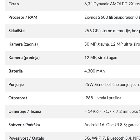
Ekran
6,3″ Dynamic AMOLED 2X, rezol
Procesor / RAM
Exynos 2600 (ili Snapdragon 8
Skladište
256 GB interne memorije, bez p
Kamera (zadnja)
50 MP glavna, 12 MP ultra-širo
Kamera (prednja)
12 MP, široki ugao
Baterija
4.300 mAh
Punjenje
25W žično; bežično punjenje; re
Otpornost
IP68 – voda i prašina
Dimenzije / Težina
≈ 149.6 × 71.7 × 7.2 mm; oko
Softver / Podrška
Android 16; One UI 8.5; garancij
Povezivost / Ostalo
5G, Wi-Fi 7, Bluetooth 5.4, N