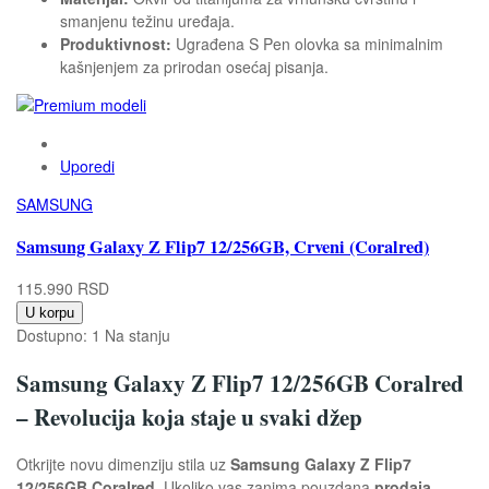
smanjenu težinu uređaja.
Produktivnost:
Ugrađena S Pen olovka sa minimalnim
kašnjenjem za prirodan osećaj pisanja.
Uporedi
SAMSUNG
Samsung Galaxy Z Flip7 12/256GB, Crveni (Coralred)
115.990 RSD
U korpu
Dostupno:
1 Na stanju
Samsung Galaxy Z Flip7 12/256GB Coralred
– Revolucija koja staje u svaki džep
Otkrijte novu dimenziju stila uz
Samsung Galaxy Z Flip7
12/256GB Coralred
. Ukoliko vas zanima pouzdana
prodaja