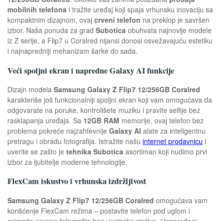
mobilnih telefona
i tražite uređaj koji spaja vrhunsku inovaciju sa
kompaktnim dizajnom, ovaj
crveni telefon
na preklop je savršen
izbor. Naša ponuda za grad
Subotica
obuhvata najnovije modele
iz Z serije, a Flip7 u Coralred nijansi donosi osvežavajuću estetiku
i najnapredniji mehanizam šarke do sada.
Veći spoljni ekran i napredne Galaxy AI funkcije
Dizajn modela
Samsung Galaxy Z Flip7 12/256GB Coralred
karakteriše još funkcionalniji spoljni ekran koji vam omogućava da
odgovarate na poruke, kontrolišete muziku i pravite selfije bez
rasklapanja uređaja. Sa
12GB RAM
memorije, ovaj telefon bez
problema pokreće najzahtevnije
Galaxy AI
alate za inteligentnu
pretragu i obradu fotografija. Istražite našu
internet prodavnicu
i
uverite se zašto je
tehnika Subotica
asortiman koji nudimo prvi
izbor za ljubitelje moderne tehnologije.
FlexCam iskustvo i vrhunska izdržljivost
Samsung Galaxy Z Flip7 12/256GB Coralred
omogućava vam
korišćenje FlexCam režima – postavite telefon pod uglom i
snimajte grupne fotografije bez upotrebe stativa. Unapređeni