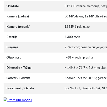
Skladište
512 GB interne memorije, bez p
Kamera (zadnja)
50 MP glavna, 12 MP ultra-širo
Kamera (prednja)
12 MP, široki ugao
Baterija
4.300 mAh
Punjenje
25W žično; bežično punjenje; re
Otpornost
IP68 – voda i prašina
Dimenzije / Težina
≈ 149.6 × 71.7 × 7.2 mm; oko
Softver / Podrška
Android 16; One UI 8.5; garancij
Povezivost / Ostalo
5G, Wi-Fi 7, Bluetooth 5.4, N