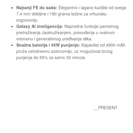
Najtanji FE do sada:
Elegantno i lagano kućište od svega
7.4 mm debljine i 190 grama težine za vrhunsku
ergonomiju.
Galaxy AI inteligencija:
Napredne funkcije pametnog
pretraživanja zaokruživanjem, prevođenja u realnom
vremenu i generativnog uređivanja slika.
Snažna baterija i 45W punjenje:
Kapacitet od 4900 mAh
pruža celodnevnu autonomiju, uz mogućnost brzog
punjenja do 65% za samo 30 minuta.
__PRESENT