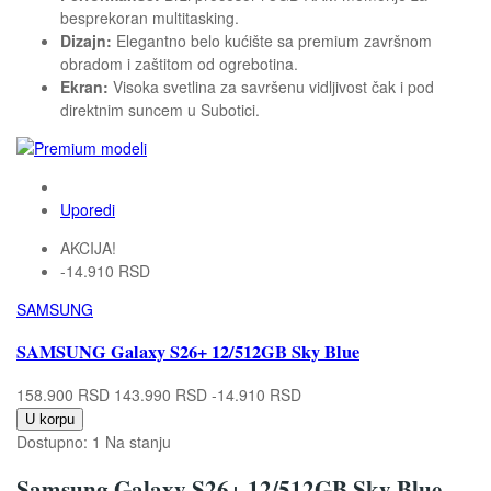
besprekoran multitasking.
Dizajn:
Elegantno belo kućište sa premium završnom
obradom i zaštitom od ogrebotina.
Ekran:
Visoka svetlina za savršenu vidljivost čak i pod
direktnim suncem u Subotici.
Uporedi
AKCIJA!
-14.910 RSD
SAMSUNG
SAMSUNG Galaxy S26+ 12/512GB Sky Blue
158.900 RSD
143.990 RSD
-14.910 RSD
U korpu
Dostupno:
1 Na stanju
Samsung Galaxy S26+ 12/512GB Sky Blue –