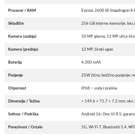
Procesor / RAM
Exynos 2600 (ili Snapdragon 8
Skladište
256 GB interne memorije, bez p
Kamera (zadnja)
50 MP glavna, 12 MP ultra-širo
Kamera (prednja)
12 MP, široki ugao
Baterija
4.300 mAh
Punjenje
25W žično; bežično punjenje; re
Otpornost
IP68 – voda i prašina
Dimenzije / Težina
≈ 149.6 × 71.7 × 7.2 mm; oko
Softver / Podrška
Android 16; One UI 8.5; garancij
Povezivost / Ostalo
5G, Wi-Fi 7, Bluetooth 5.4, N