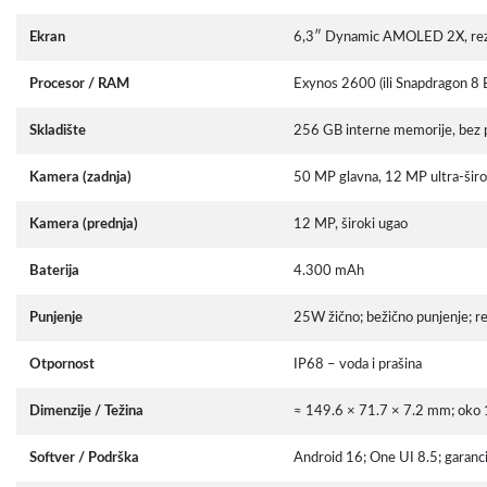
Ekran
6,3″ Dynamic AMOLED 2X, rezol
Procesor / RAM
Exynos 2600 (ili Snapdragon 8
Skladište
256 GB interne memorije, bez p
Kamera (zadnja)
50 MP glavna, 12 MP ultra-širo
Kamera (prednja)
12 MP, široki ugao
Baterija
4.300 mAh
Punjenje
25W žično; bežično punjenje; re
Otpornost
IP68 – voda i prašina
Dimenzije / Težina
≈ 149.6 × 71.7 × 7.2 mm; oko
Softver / Podrška
Android 16; One UI 8.5; garancij