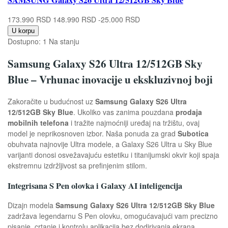
173.990 RSD
148.990 RSD
-25.000 RSD
U korpu
Dostupno:
1 Na stanju
Samsung Galaxy S26 Ultra 12/512GB Sky
Blue – Vrhunac inovacije u ekskluzivnoj boji
Zakoračite u budućnost uz
Samsung Galaxy S26 Ultra
12/512GB Sky Blue
. Ukoliko vas zanima pouzdana
prodaja
mobilnih telefona
i tražite najmoćniji uređaj na tržištu, ovaj
model je neprikosnoven izbor. Naša ponuda za grad
Subotica
obuhvata najnovije Ultra modele, a Galaxy S26 Ultra u Sky Blue
varijanti donosi osvežavajuću estetiku i titanijumski okvir koji spaja
ekstremnu izdržljivost sa prefinjenim stilom.
Integrisana S Pen olovka i Galaxy AI inteligencija
Dizajn modela
Samsung Galaxy S26 Ultra 12/512GB Sky Blue
zadržava legendarnu S Pen olovku, omogućavajući vam precizno
pisanje, crtanje i kontrolu aplikacija bez dodirivanja ekrana.