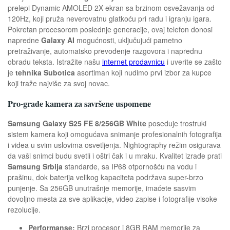
prelepi Dynamic AMOLED 2X ekran sa brzinom osvežavanja od
120Hz, koji pruža neverovatnu glatkoću pri radu i igranju igara.
Pokretan procesorom poslednje generacije, ovaj telefon donosi
napredne
Galaxy AI
mogućnosti, uključujući pametno
pretraživanje, automatsko prevođenje razgovora i naprednu
obradu teksta. Istražite našu
internet prodavnicu
i uverite se zašto
je
tehnika Subotica
asortiman koji nudimo prvi izbor za kupce
koji traže najviše za svoj novac.
Pro-grade kamera za savršene uspomene
Samsung Galaxy S25 FE 8/256GB White
poseduje trostruki
sistem kamera koji omogućava snimanje profesionalnih fotografija
i videa u svim uslovima osvetljenja. Nightography režim osigurava
da vaši snimci budu svetli i oštri čak i u mraku. Kvalitet izrade prati
Samsung Srbija
standarde, sa IP68 otpornošću na vodu i
prašinu, dok baterija velikog kapaciteta podržava super-brzo
punjenje. Sa 256GB unutrašnje memorije, imaćete sasvim
dovoljno mesta za sve aplikacije, video zapise i fotografije visoke
rezolucije.
Performanse:
Brzi procesor i 8GB RAM memorije za