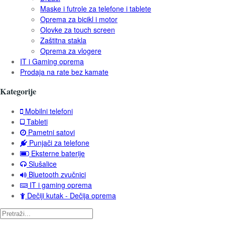
Maske i futrole za telefone i tablete
Oprema za bicikl i motor
Olovke za touch screen
Zaštitna stakla
Oprema za vlogere
IT i Gaming oprema
Prodaja na rate bez kamate
Kategorije
Mobilni telefoni
Tableti
Pametni satovi
Punjači za telefone
Eksterne baterije
Slušalice
Bluetooth zvučnici
IT i gaming oprema
Dečiji kutak - Dečija oprema