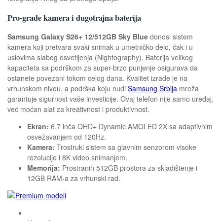
Pro-grade kamera i dugotrajna baterija
Samsung Galaxy S26+ 12/512GB Sky Blue
donosi sistem
kamera koji pretvara svaki snimak u umetničko delo, čak i u
uslovima slabog osvetljenja (Nightography). Baterija velikog
kapaciteta sa podrškom za super-brzo punjenje osigurava da
ostanete povezani tokom celog dana. Kvalitet izrade je na
vrhunskom nivou, a podrška koju nudi
Samsung Srbija
mreža
garantuje sigurnost vaše investicije. Ovaj telefon nije samo uređaj,
već moćan alat za kreativnost i produktivnost.
Ekran:
6.7 inča QHD+ Dynamic AMOLED 2X sa adaptivnim
osvežavanjem od 120Hz.
Kamera:
Trostruki sistem sa glavnim senzorom visoke
rezolucije i 8K video snimanjem.
Memorija:
Prostranih 512GB prostora za skladištenje i
12GB RAM-a za vrhunski rad.