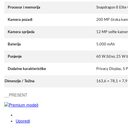
Procesor i memorija
Snapdragon 8 Elite
Kamera pozadi
200 MP široka kame
Kamera sprijeda
12 MP selfie kamer
Baterija
5.000 mAh
Punjenje
60 W žično; 25 W b
Dodatne karakteristike
Privacy Display, S 
Dimenzije / Težina
163,6 × 78,1 × 7,
__PRESENT
Uporedi