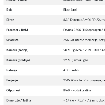
Boja
Black (crni)
Ekran
6,3″ Dynamic AMOLED 2X, rezol
Procesor / RAM
Exynos 2600 (ili Snapdragon 8
Skladište
256 GB interne memorije, bez p
Kamera (zadnja)
50 MP glavna, 12 MP ultra-širo
Kamera (prednja)
12 MP, široki ugao
Baterija
4.300 mAh
Punjenje
25W žično; bežično punjenje; re
Otpornost
IP68 – voda i prašina
Dimenzije / Težina
≈ 149.6 × 71.7 × 7.2 mm; oko