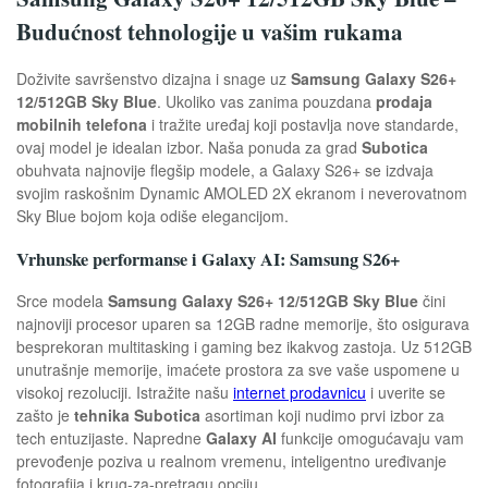
Budućnost tehnologije u vašim rukama
Doživite savršenstvo dizajna i snage uz
Samsung Galaxy S26+
12/512GB Sky Blue
. Ukoliko vas zanima pouzdana
prodaja
mobilnih telefona
i tražite uređaj koji postavlja nove standarde,
ovaj model je idealan izbor. Naša ponuda za grad
Subotica
obuhvata najnovije flegšip modele, a Galaxy S26+ se izdvaja
svojim raskošnim Dynamic AMOLED 2X ekranom i neverovatnom
Sky Blue bojom koja odiše elegancijom.
Vrhunske performanse i Galaxy AI: Samsung S26+
Srce modela
Samsung Galaxy S26+ 12/512GB Sky Blue
čini
najnoviji procesor uparen sa 12GB radne memorije, što osigurava
besprekoran multitasking i gaming bez ikakvog zastoja. Uz 512GB
unutrašnje memorije, imaćete prostora za sve vaše uspomene u
visokoj rezoluciji. Istražite našu
internet prodavnicu
i uverite se
zašto je
tehnika Subotica
asortiman koji nudimo prvi izbor za
tech entuzijaste. Napredne
Galaxy AI
funkcije omogućavaju vam
prevođenje poziva u realnom vremenu, inteligentno uređivanje
fotografija i krug-za-pretragu opciju.