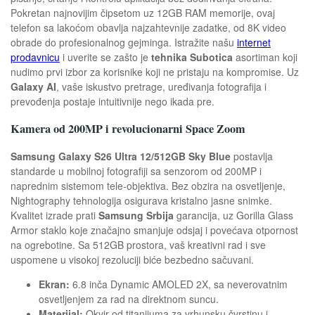
Pokretan najnovijim čipsetom uz 12GB RAM memorije, ovaj
telefon sa lakoćom obavlja najzahtevnije zadatke, od 8K video
obrade do profesionalnog gejminga. Istražite našu
internet
prodavnicu
i uverite se zašto je
tehnika Subotica
asortiman koji
nudimo prvi izbor za korisnike koji ne pristaju na kompromise. Uz
Galaxy AI
, vaše iskustvo pretrage, uređivanja fotografija i
prevođenja postaje intuitivnije nego ikada pre.
Kamera od 200MP i revolucionarni Space Zoom
Samsung Galaxy S26 Ultra 12/512GB Sky Blue
postavlja
standarde u mobilnoj fotografiji sa senzorom od 200MP i
naprednim sistemom tele-objektiva. Bez obzira na osvetljenje,
Nightography tehnologija osigurava kristalno jasne snimke.
Kvalitet izrade prati
Samsung Srbija
garancija, uz Gorilla Glass
Armor staklo koje značajno smanjuje odsjaj i povećava otpornost
na ogrebotine. Sa 512GB prostora, vaš kreativni rad i sve
uspomene u visokoj rezoluciji biće bezbedno sačuvani.
Ekran:
6.8 inča Dynamic AMOLED 2X, sa neverovatnim
osvetljenjem za rad na direktnom suncu.
Materijal:
Okvir od titanijuma za vrhunsku čvrstinu i