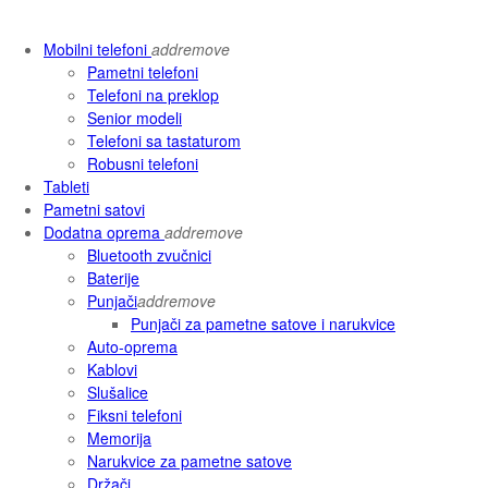
Mobilni telefoni
add
remove
Pametni telefoni
Telefoni na preklop
Senior modeli
Telefoni sa tastaturom
Robusni telefoni
Tableti
Pametni satovi
Dodatna oprema
add
remove
Bluetooth zvučnici
Baterije
Punjači
add
remove
Punjači za pametne satove i narukvice
Auto-oprema
Kablovi
Slušalice
Fiksni telefoni
Memorija
Narukvice za pametne satove
Držači